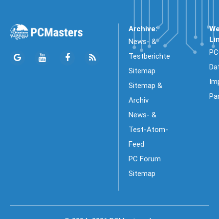
Archive:
We
Li
News- &
PC
Testberichte
Da
Sitemap
Im
Sitemap &
Pa
Archiv
News- &
Test-Atom-
Feed
PC Forum
Sitemap