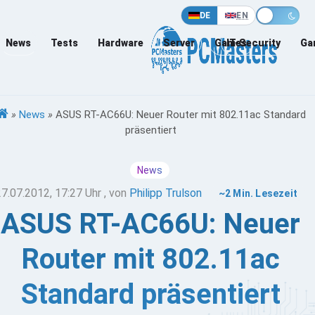
DE
EN
News
Tests
Hardware
Server
Games
IT-Security
Ga
»
News
»
ASUS RT-AC66U: Neuer Router mit 802.11ac Standard
präsentiert
News
27.07.2012, 17:27 Uhr
, von
Philipp Trulson
~2 Min. Lesezeit
ASUS RT-AC66U: Neuer
Router mit 802.11ac
Standard präsentiert