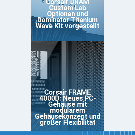
Corsair DRAM
Custom Lab
Optionen und
Dominator Titanium
Wave Kit vorgestellt
Corsair FRAME
4000D: Neues PC-
Gehäuse mit
modularem
Gehäusekonzept und
großer Flexibilität