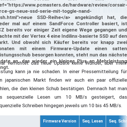
ef="https://www.pcmasters.de/hardware/review/corsair
rce-gs-neue-ssd-serie-mit-toggle-nand-
ash.html">neue SSD-Reihe</a> angekündigt hat, die
eder mal auf einem SandForce Controller basiert, ist
Z bereits vor einiger Zeit eigene Wege gegangen und
achte mit der Vertex 4 eine Indilinx-basierte SSD auf den
rkt. Und obwohl sich Käufer bereits vor knapp zwei
onaten mit einem Firmware-Update einen satten
istungsschub besorgen konnten, steht nun das nächste
date an, das wieder ein kleines Plus an Mehrleistung
ar verrichtet das neue Update keine Wunder, aber mehr
ingt.
istung kann ja nie schaden. In einer Pressemitteilung für
n japanischen Markt finden wir auch ein paar offizielle
hlen, die den kleinen Schub bestätigen. Demnach hat man
s sequenzielle Lesen um 10 MB/s gesteigert, das
quenzielle Schreiben hingegen jeweils um 10 bis 45 MB/s.
Firmware Version
Seq. Lesen
Seq. Sch