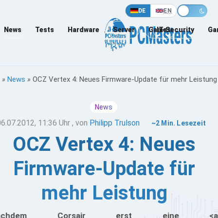
DE
EN
News
Tests
Hardware
Server
Games
IT-Security
Ga
»
News
»
OCZ Vertex 4: Neues Firmware-Update für mehr Leistung
News
06.07.2012, 11:36 Uhr
, von
Philipp Trulson
~2 Min. Lesezeit
OCZ Vertex 4: Neues
Firmware-Update für
mehr Leistung
achdem Corsair erst eine <a