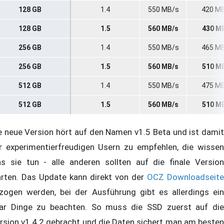
128 GB
1.4
550 MB/s
420 M
128 GB
1.5
560 MB/s
430 M
256 GB
1.4
550 MB/s
465 M
256 GB
1.5
560 MB/s
510 M
512 GB
1.4
550 MB/s
475 M
512 GB
1.5
560 MB/s
510 M
e neue Version hört auf den Namen v1.5 Beta und ist damit
r experimentierfreudigen Usern zu empfehlen, die wissen
s sie tun - alle anderen sollten auf die finale Version
rten. Das Update kann direkt von der
OCZ Downloadseite
zogen werden, bei der Ausführung gibt es allerdings ein
ar Dinge zu beachten. So muss die SSD zuerst auf die
rsion v1.4.2 gebracht und die Daten sichert man am besten