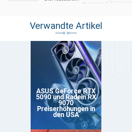
Verwandte Artikel
ASUS GeForce RTX
5090 und Radein RX
9070
Preiserhöhungen in
den USA