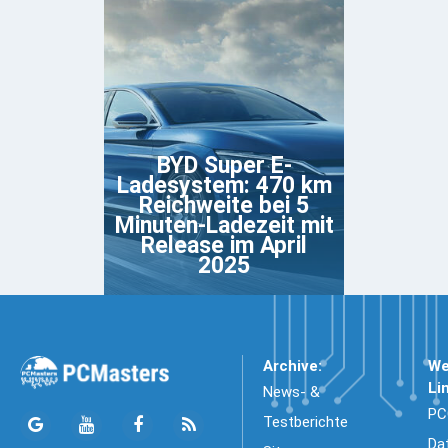
BYD Super E-
Ladesystem: 470 km
Reichweite bei 5
Minuten-Ladezeit mit
Release im April
2025
Archive:
We
Li
News- &
PC
Testberichte
Da