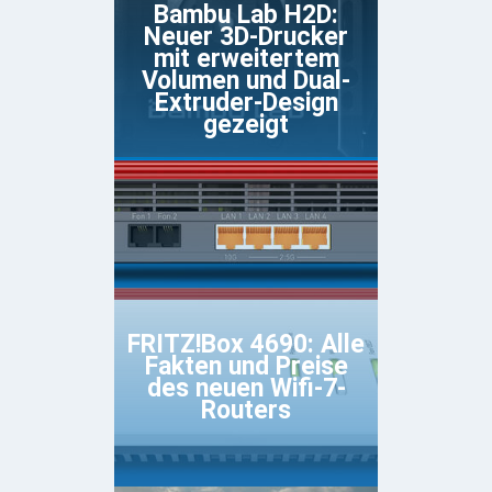
Bambu Lab H2D:
Neuer 3D-Drucker
mit erweitertem
Volumen und Dual-
Extruder-Design
gezeigt
FRITZ!Box 4690: Alle
Fakten und Preise
des neuen Wifi-7-
Routers