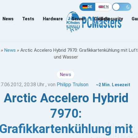
DE
EN
News
Tests
Hardware
Server
Games
IT-Security
Ga
»
News
»
Arctic Accelero Hybrid 7970: Grafikkartenkühlung mit Luft
und Wasser
News
27.06.2012, 20:38 Uhr
, von
Philipp Trulson
~2 Min. Lesezeit
Arctic Accelero Hybrid
7970:
Grafikkartenkühlung mit