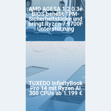
AMD AGESA 1.2.0.3e
BIOS behebt TPM-
Sicherheitslücke und
bringt Ryzen 7 9700F
Unterstützung
TUXEDO InfinityBook
Pro 14 mit Ryzen AI
300 CPUs ab 1.199 €