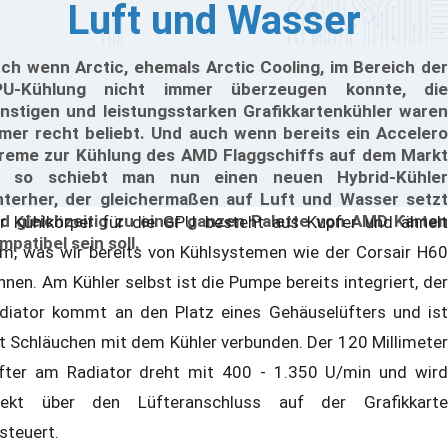
Luft und Wasser
ch wenn Arctic, ehemals Arctic Cooling, im Bereich der
PU-Kühlung nicht immer überzeugen konnte, die
nstigen und leistungsstarken Grafikkartenkühler waren
mer recht beliebt. Und auch wenn bereits ein Accelero
reme zur Kühlung des AMD Flaggschiffs auf dem Markt
t so schiebt man nun einen neuen Hybrid-Kühler
nterher, der gleichermaßen auf Luft und Wasser setzt
d gleichzeitig zu einer ganzen Palette von AMD Karten
r Kühlkörper für die GPU besteht aus Kupfer und ähnelt
mpatibel sein soll.
m, was wir bereits von Kühlsystemen wie der Corsair H60
nnen. Am Kühler selbst ist die Pumpe bereits integriert, der
diator kommt an den Platz eines Gehäuselüfters und ist
t Schläuchen mit dem Kühler verbunden. Der 120 Millimeter
fter am Radiator dreht mit 400 - 1.350 U/min und wird
rekt über den Lüfteranschluss auf der Grafikkarte
steuert.