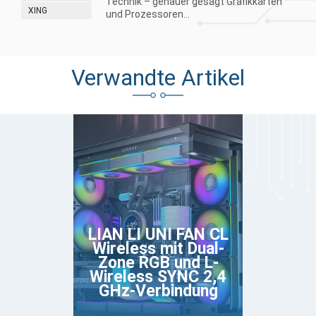
Technik – genauer gesagt Grafikkarten
XING
und Prozessoren...
Verwandte Artikel
LIAN LI UNI FAN CL
Wireless mit Dual-
Zone RGB und L-
Wireless SYNC 2,4
GHz-Verbindung