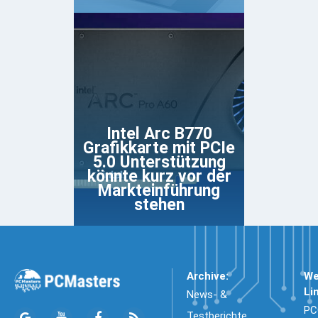
Intel Arc B770
Grafikkarte mit PCIe
5.0 Unterstützung
könnte kurz vor der
Markteinführung
stehen
Archive:
We
Li
News- &
PC
Testberichte