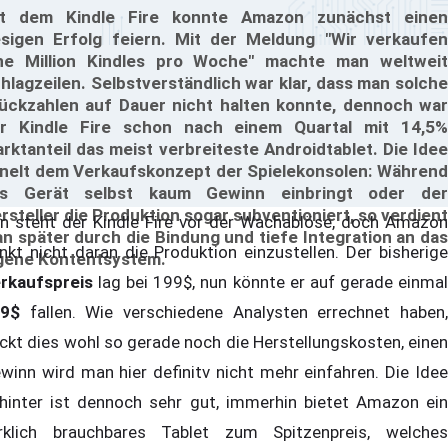
t dem Kindle Fire konnte Amazon zunächst einen
esigen Erfolg feiern. Mit der Meldung "Wir verkaufen
ne Million Kindles pro Woche" machte man weltweit
hlagzeilen. Selbstverständlich war klar, dass man solche
ückzahlen auf Dauer nicht halten konnte, dennoch war
r Kindle Fire schon nach einem Quartal mit 14,5%
rktanteil das meist verbreiteste Androidtablet. Die Idee
nelt dem Verkaufskonzept der Spielekonsolen: Während
s Gerät selbst kaum Gewinn einbringt oder der
rsteller die Produktion sogar subventioniert, so verdient
n steht der Kindle Fire vor der Wachablöse, doch Amazon
n später durch die Bindung und tiefe Integration an das
nkt nicht daran die Produktion einzustellen. Der bisherige
gene Kontentsystem.
rkaufspreis
lag bei 199$, nun könnte er auf gerade einma
9$
fallen. Wie verschiedene Analysten errechnet haben,
ckt dies wohl so gerade noch die Herstellungskosten, einen
winn wird man hier definitv nicht mehr einfahren. Die Idee
hinter ist dennoch sehr gut, immerhin bietet Amazon ein
rklich brauchbares Tablet zum Spitzenpreis, welches