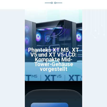
Phanteks XT M5, XT
V5 und XT V5-LCD:
Kompakte Mid-
Tower-Gehäuse
vorgestellt