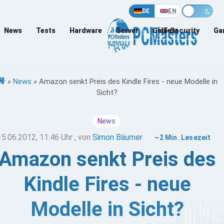
DE
EN
News
Tests
Hardware
Server
Games
IT-Security
Ga
»
News
»
Amazon senkt Preis des Kindle Fires - neue Modelle in
Sicht?
News
15.06.2012, 11:46 Uhr
, von
Simon Bäumer
~2 Min. Lesezeit
Amazon senkt Preis des
Kindle Fires - neue
Modelle in Sicht?