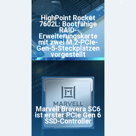
HighPoint Rocket
7602L: Bootfähige
RAID-
Erweiterungskarte
mit zwei M.2-PCIe-
Gen-5-Steckplätzen
vorgestellt
Marvell Bravera SC6
ist erster PCIe Gen 6
SSD-Controller