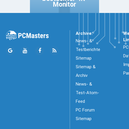
Monitor
Archive:
We
Li
News- &
PC
Testberichte
Da
Sitemap
Im
Sitemap &
Pa
Archiv
News- &
Test-Atom-
Feed
PC Forum
Sitemap