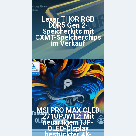
Lexar THOR RGB
DDR5 Gen 2-
Speicherkits mit
CXMT-Speicherchips
im Verkauf
MSI PRO MAX OLED
271UPJW12: Mit
neuartigem IJP-
OLED-Display
bestückter 4K-