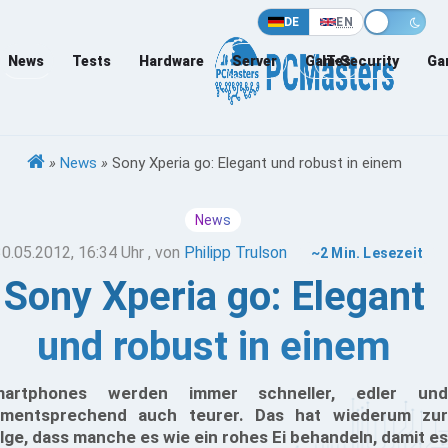
DE
EN
News
Tests
Hardware
Server
Games
IT-Security
Ga
»
News
»
Sony Xperia go: Elegant und robust in einem
News
30.05.2012, 16:34 Uhr
, von
Philipp Trulson
~2 Min. Lesezeit
Sony Xperia go: Elegant
und robust in einem
martphones werden immer schneller, edler und
mentsprechend auch teurer. Das hat wiederum zur
lge, dass manche es wie ein rohes Ei behandeln, damit es