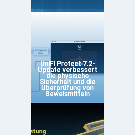
UniFi Protect 7.2-
Update verbessert
die physische
Sicherheit und die
Überprüfung von
Beweismitteln