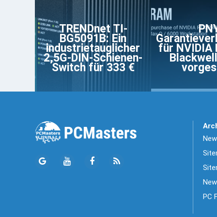
TRENDnet TI-
PN
BG5091B: Ein
Garantiever
industrietauglicher
für NVIDIA
2,5G-DIN-Schienen-
Blackwel
Switch für 333 €
vorgest
Arc
News
Sit
Site
New
PC 