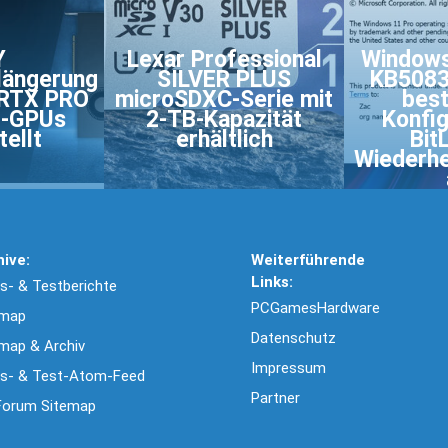
Y
Lexar Professional
Windows
längerung
SILVER PLUS
KB50837
 RTX PRO
microSDXC-Serie mit
bes
l-GPUs
2-TB-Kapazität
Konfig
ellt
erhältlich
Bit
Wiederhe
hive:
Weiterführende
Links:
- & Testberichte
PCGamesHardware
emap
Datenschutz
map & Archiv
Impressum
s- & Test-Atom-Feed
Partner
Forum Sitemap