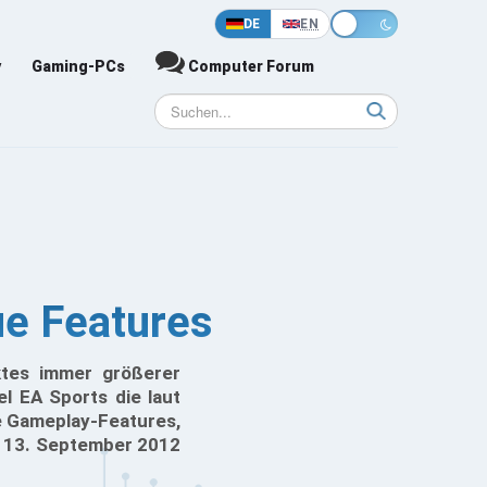
DE
EN
y
Gaming-PCs
Computer Forum
ue Features
ktes immer größerer
l EA Sports die laut
e Gameplay-Features,
em 13. September 2012