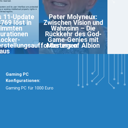
 11-Update
Peter Molyneux:
69 löst in
Zwischen Vision und
timmten
Wahnsinn – Die
urationen
Rückkehr des God-
Locker-
Game-Genies mit
rstellungsaufforderungen
Masters of Albion
aus
Gaming PC
Konfigurationen:
Gaming PC für 1000 Euro