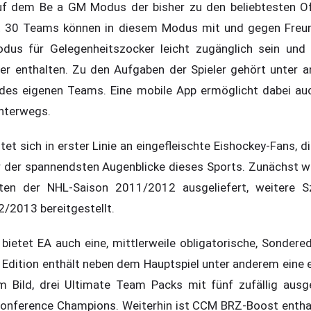
f dem Be a GM Modus der bisher zu den beliebtesten Off
it 30 Teams können in diesem Modus mit und gegen Freun
odus für Gelegenheitszocker leicht zugänglich sein und
mer enthalten. Zu den Aufgaben der Spieler gehört unter 
s eigenen Teams. Eine mobile App ermöglicht dabei auch
nterwegs.
t sich in erster Linie an eingefleischte Eishockey-Fans, d
r der spannendsten Augenblicke dieses Sports. Zunächst wi
en der NHL-Saison 2011/2012 ausgeliefert, weitere S
2/2013 bereitgestellt.
ietet EA auch eine, mittlerweile obligatorische, Sondered
s Edition enthält neben dem Hauptspiel unter anderem eine 
 Bild, drei Ultimate Team Packs mit fünf zufällig ausg
onference Champions. Weiterhin ist CCM BRZ-Boost enthal