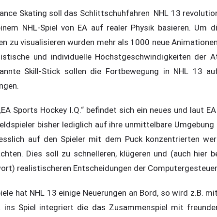
nce Skating soll das Schlittschuhfahren NHL 13 revolution
inem NHL-Spiel von EA auf realer Physik basieren. Um di
 zu visualisieren wurden mehr als 1000 neue Animationen i
alistische und individuelle Höchstgeschwindigkeiten der 
kannte Skill-Stick sollen die Fortbewegung in NHL 13 a
ingen.
„EA Sports Hockey I.Q.“ befindet sich ein neues und laut EA
ldspieler bisher lediglich auf ihre unmittelbare Umgebung
iesslich auf den Spieler mit dem Puck konzentrierten wer
chten. Dies soll zu schnelleren, klügeren und (auch hier 
ort) realistischeren Entscheidungen der Computergesteuert
piele hat NHL 13 einige Neuerungen an Bord, so wird z.B. m
a ins Spiel integriert die das Zusammenspiel mit freunde