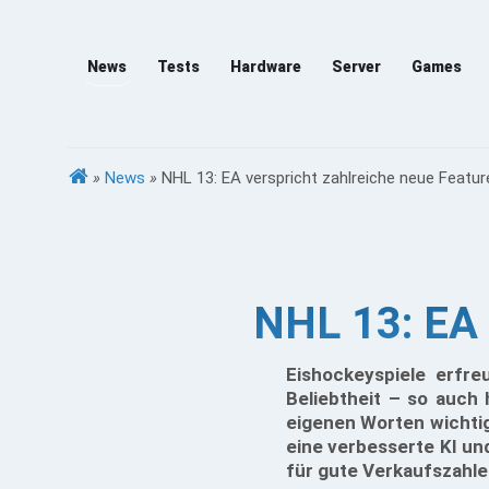
News
Tests
Hardware
Server
Games
»
News
»
NHL 13: EA verspricht zahlreiche neue Featur
NHL 13: EA 
Eishockeyspiele erfr
Beliebtheit – so auch 
eigenen Worten wichti
eine verbesserte KI und
für gute Verkaufszahle