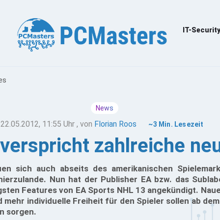
IT-Securit
es
News
22.05.2012, 11:55 Uhr
, von
Florian Roos
~3 Min. Lesezeit
verspricht zahlreiche ne
euen sich auch abseits des amerikanischen Spielemar
hierzulande. Nun hat der Publisher EA bzw. das Sublabe
gsten Features von EA Sports NHL 13 angekündigt. Nau
 mehr individuelle Freiheit für den Spieler sollen ab d
n sorgen.