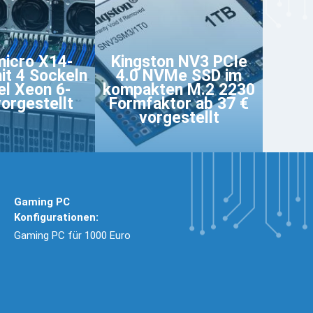
icro X14-
Kingston NV3 PCIe
it 4 Sockeln
4.0 NVMe SSD im
tel Xeon 6-
kompakten M.2 2230
orgestellt
Formfaktor ab 37 €
vorgestellt
Gaming PC
Konfigurationen:
Gaming PC für 1000 Euro