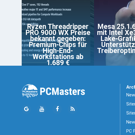
Ryzen Threadripper
Mesa 25.1.
PRO 9000 WX Preise
mit Intel Xe
bekannt gegeben:
Lake-Grafi
Premium-Chips für
Unterstüt
High-End-
Treiberopti
Workstations ab
1.689 €
Arc
News
Sit
Site
New
PC 