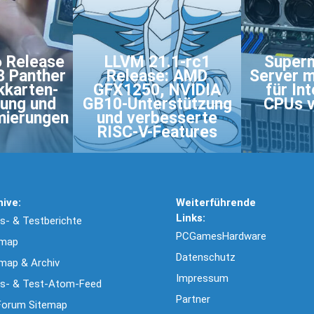
6 Release
LLVM 21.1-rc1
Superm
3 Panther
Release: AMD
Server m
kkarten-
GFX1250, NVIDIA
für In
zung und
GB10-Unterstützung
CPUs v
mierungen
und verbesserte
RISC-V-Features
hive:
Weiterführende
Links:
- & Testberichte
PCGamesHardware
emap
Datenschutz
map & Archiv
Impressum
s- & Test-Atom-Feed
Partner
Forum Sitemap