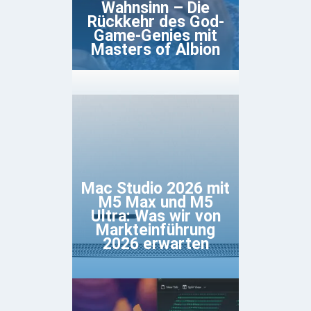
Wahnsinn – Die
Rückkehr des God-
Game-Genies mit
Masters of Albion
Mac Studio 2026 mit
M5 Max und M5
Ultra: Was wir von
Markteinführung
2026 erwarten