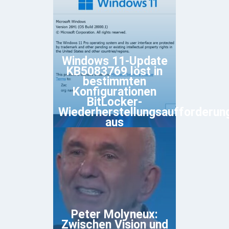
Windows 11-Update
KB5083769 löst in
bestimmten
Konfigurationen
BitLocker-
Wiederherstellungsaufforderun
aus
Peter Molyneux:
Zwischen Vision und