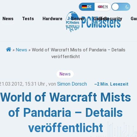
DE
EN
News
Tests
Hardware
Server
Games
IT-Security
Ga
»
News
»
World of Warcraft Mists of Pandaria – Details
veröffentlicht
News
21.03.2012, 15:31 Uhr
, von
Simon Dorsch
~2 Min. Lesezeit
World of Warcraft Mists
of Pandaria – Details
veröffentlicht