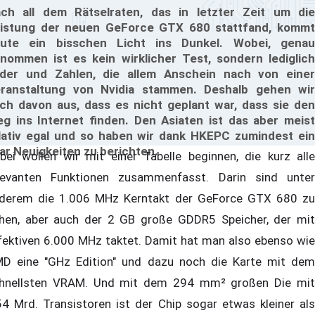
ch all dem Rätselraten, das in letzter Zeit um die
istung der neuen GeForce GTX 680 stattfand, kommt
ute ein bisschen Licht ins Dunkel. Wobei, genau
nommen ist es kein wirklicher Test, sondern lediglich
lder und Zahlen, die allem Anschein nach von einer
ranstaltung von Nvidia stammen. Deshalb gehen wir
ch davon aus, dass es nicht geplant war, dass sie den
g ins Internet finden. Den Asiaten ist das aber meist
lativ egal und so haben wir dank HKEPC zumindest ein
ar Neuigkeiten zu berichten.
bei wollen wir mit einer Tabelle beginnen, die kurz alle
levanten Funktionen zusammenfasst. Darin sind unter
derem die 1.006 MHz Kerntakt der GeForce GTX 680 zu
hen, aber auch der 2 GB große GDDR5 Speicher, der mit
fektiven 6.000 MHz taktet. Damit hat man also ebenso wie
D eine "GHz Edition" und dazu noch die Karte mit dem
hnellsten VRAM. Und mit dem 294 mm² großen Die mit
54 Mrd. Transistoren ist der Chip sogar etwas kleiner als