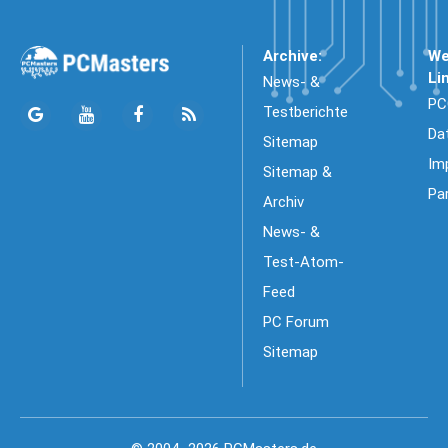
Archive:
We
Li
News- &
PC
Testberichte
Da
Sitemap
Im
Sitemap &
Pa
Archiv
News- &
Test-Atom-
Feed
PC Forum
Sitemap