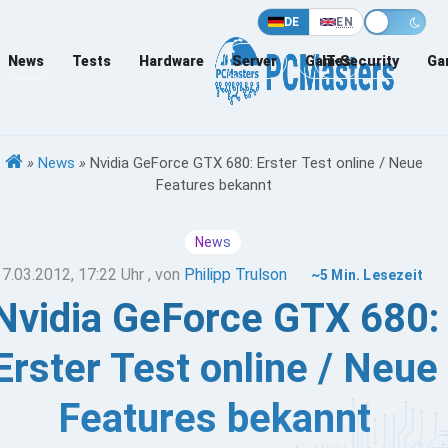
DE
EN
News
Tests
Hardware
Server
Games
IT-Security
Ga
»
News
»
Nvidia GeForce GTX 680: Erster Test online / Neue
Features bekannt
News
17.03.2012, 17:22 Uhr
, von
Philipp Trulson
~5 Min. Lesezeit
Nvidia GeForce GTX 680:
Erster Test online / Neue
Features bekannt