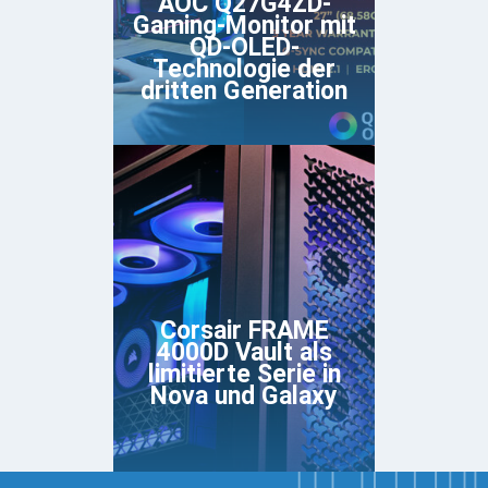
AOC Q27G4ZD-
Gaming-Monitor mit
QD-OLED-
Technologie der
dritten Generation
Corsair FRAME
4000D Vault als
limitierte Serie in
Nova und Galaxy