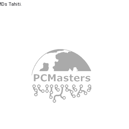
Ds Tahiti.