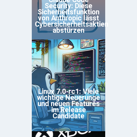
Security: Diese
Sicherheitsfunktion
von Anthropic lässt
Cybersicherheitsaktien
abstürzen
Linux 7.0-rc1: Viele
wichtige Neuerunge
und neuen Features
im Release
Candidate