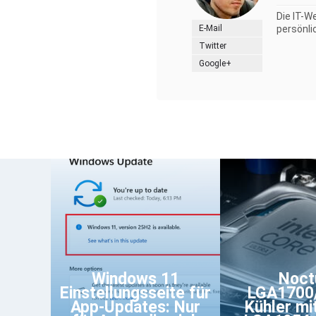
Die IT-W
E-Mail
persönli
Twitter
Google+
Windows 11
Noct
Einstellungsseite für
LGA1700
App-Updates: Nur
Kühler mit