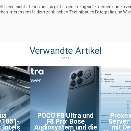
elt bleibt nicht stehen und so gibt es jeden Tag viel zu lernen und zu 
chen Interessensfeldern zählt neben Technik auch Fotografie und Wiss
Verwandte Artikel
ua
POCO F8 Ultra und
Proxm
/1851-
F8 Pro: Bose
Server
 Intels
Audiosystem und die
mit De