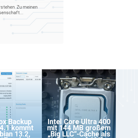
verstehen. Zu meinen
enschaft....
ox Backup
Intel Core Ultra 400
 4.1 kommt
mit 144 MB großem
bian 13.2,
„Big LLC“-Cache als