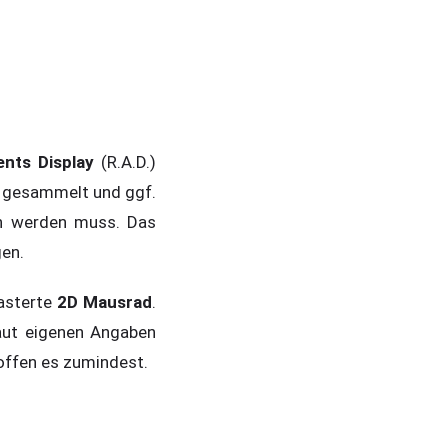
nts Display
(R.A.D.)
e gesammelt und ggf.
an werden muss. Das
gen.
rasterte
2D
Mausrad
.
aut eigenen Angaben
hoffen es zumindest.