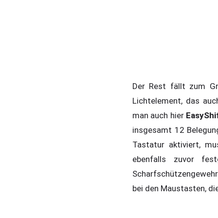
Der Rest fällt zum G
Lichtelement, das auch
man auch hier
EasyShif
insgesamt 12 Belegunge
Tastatur aktiviert, m
ebenfalls zuvor fes
Scharfschützengewehres
bei den Maustasten, die