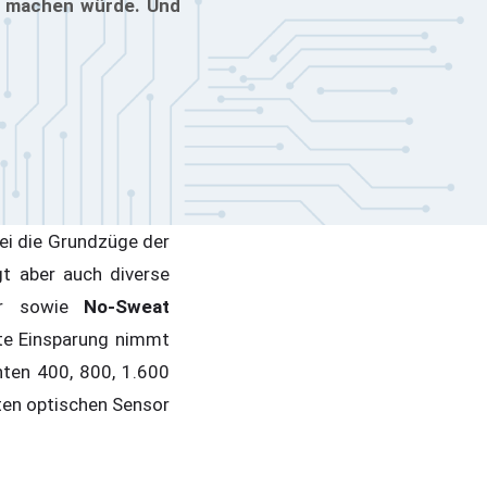
s machen würde. Und
ei die Grundzüge der
gt aber auch diverse
ger sowie
No-Sweat
hste Einsparung nimmt
hten 400, 800, 1.600
sten optischen Sensor