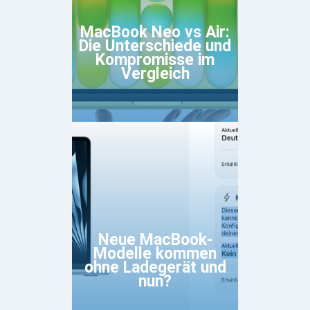
MacBook Neo vs Air:
Die Unterschiede und
Kompromisse im
Vergleich
Neue MacBook-
Modelle kommen
ohne Ladegerät und
nun?