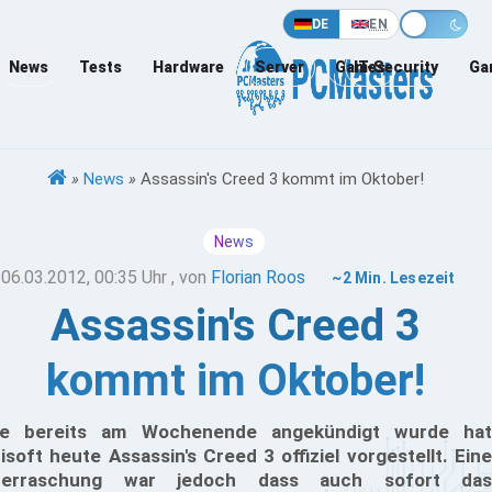
DE
EN
News
Tests
Hardware
Server
Games
IT-Security
Ga
»
News
»
Assassin's Creed 3 kommt im Oktober!
News
06.03.2012, 00:35 Uhr
, von
Florian Roos
~2 Min. Lesezeit
Assassin's Creed 3
kommt im Oktober!
e bereits am Wochenende angekündigt wurde hat
isoft heute Assassin's Creed 3 offiziel vorgestellt. Eine
berraschung war jedoch dass auch sofort das