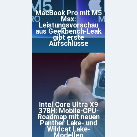
MacBook Pro mit M5
Max:
Leistungsvorschau
aus Geekbench-Leak
gibt erste
Aufschlüsse
Intel Core Ultra X9
378H: Mobile-CPU-
Roadmap mit neuen
Panther Lake- und
Wildcat Lake-
Modellen