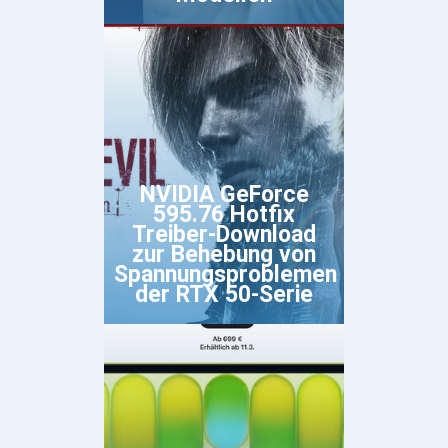
NVIDIA GeForce
595.76 Hotfix
Treiber-Download
zur Behebung von
Spannungsproblemen
der RTX 50-Serie