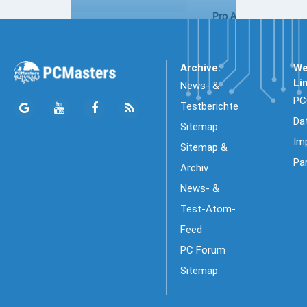
Archive:
We
Li
News- &
PC
Testberichte
Da
Sitemap
Im
Sitemap &
Pa
Archiv
News- &
Test-Atom-
Feed
PC Forum
Sitemap