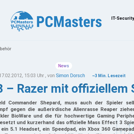
IT-Securit
ubehör
News
17.02.2012, 15:03 Uhr
, von
Simon Dorsch
~3 Min. Lesezeit
 – Razer mit offiziellem
eld Commander Shepard, muss auch der Spieler selb
mpf gegen die außerirdische Alienrasse Reaper zieh
ckler BioWare und die für hochwertige Gaming Periph
esetzt und kurzerhand das offizielle Mass Effect 3 Spi
h ein 5.1 Headset, ein Speedpad, ein Xbox 360 Gamepad