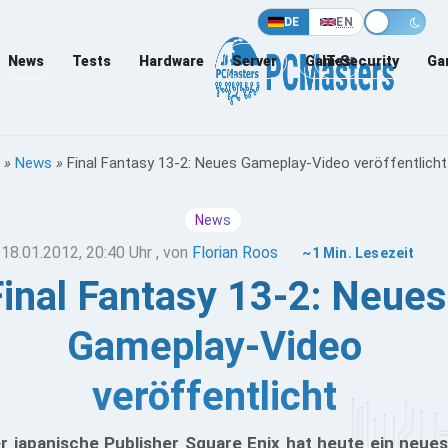
DE
EN
News
Tests
Hardware
Server
Games
IT-Security
Ga
»
News
»
Final Fantasy 13-2: Neues Gameplay-Video veröffentlicht
News
18.01.2012, 20:40 Uhr
, von
Florian Roos
~1 Min. Lesezeit
Final Fantasy 13-2: Neues
Gameplay-Video
veröffentlicht
r japanische Publisher Square Enix hat heute ein neues