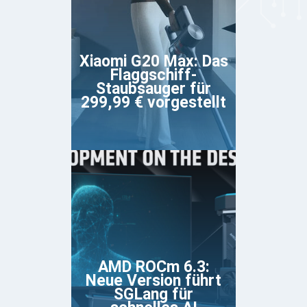
Xiaomi G20 Max: Das
Flaggschiff-
Staubsauger für
299,99 € vorgestellt
AMD ROCm 6.3:
Neue Version führt
SGLang für