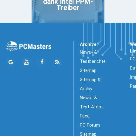
dank Intel PPM-
Treiber
Archive:
We
Li
News- &
PC
Testberichte
Da
Sitemap
Im
Sitemap &
Pa
Archiv
News- &
Test-Atom-
Feed
PC Forum
Sitemap