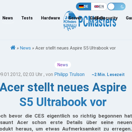
DE
EN
News
Tests
Hardware
Server
Games
IT-Security
Ga
»
News
»
Acer stellt neues Aspire S5 Ultrabook vor
News
09.01.2012, 02:03 Uhr
, von
Philipp Trulson
~2 Min. Lesezeit
Acer stellt neues Aspire
S5 Ultrabook vor
ch bevor die CES eigentlich so richtig begonnen hat
saunt Acer schon erste Details über seine neuen
odukt heraus, um etwas Aufmerksamkeit zu erregen.