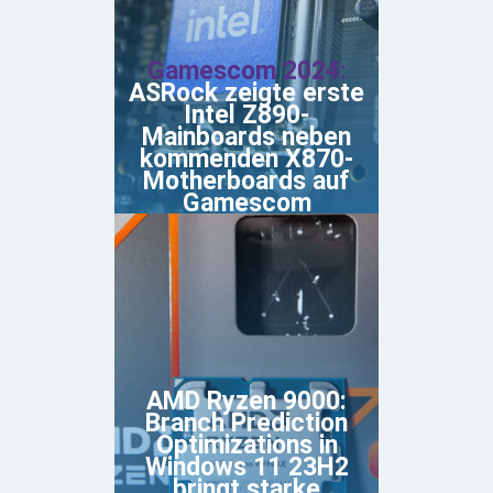
Gamescom 2024:
ASRock zeigte erste
Intel Z890-
Mainboards neben
kommenden X870-
Motherboards auf
Gamescom
AMD Ryzen 9000:
Branch Prediction
Optimizations in
Windows 11 23H2
bringt starke