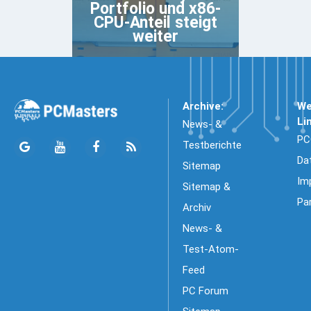
Portfolio und x86-
CPU-Anteil steigt
weiter
Archive:
We
Li
News- &
PC
Testberichte
Da
Sitemap
Im
Sitemap &
Pa
Archiv
News- &
Test-Atom-
Feed
PC Forum