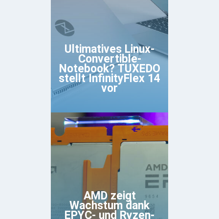
Ultimatives Linux-
Convertible-
Notebook? TUXEDO
stellt InfinityFlex 14
vor
AMD zeigt
Wachstum dank
EPYC- und Ryzen-