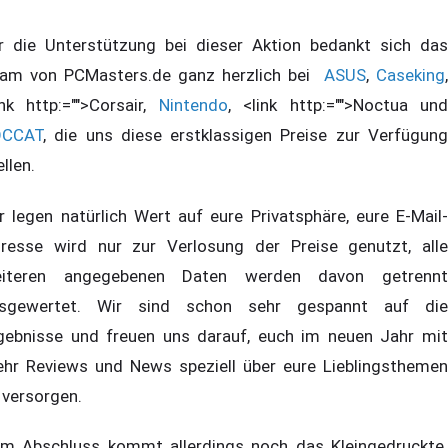
r die Unterstützung bei dieser Aktion bedankt sich das
am von PCMasters.de ganz herzlich bei
ASUS
,
Caseking
,
ink http:="">Corsair,
Nintendo
, <link http:="">Noctua un
OCCAT
, die uns diese erstklassigen Preise zur Verfügung
ellen.
r legen natürlich Wert auf eure Privatsphäre, eure E-Mail-
resse wird nur zur Verlosung der Preise genutzt, alle
iteren angegebenen Daten werden davon getrennt
sgewertet. Wir sind schon sehr gespannt auf die
gebnisse und freuen uns darauf, euch im neuen Jahr mit
hr Reviews und News speziell über eure Lieblingsthemen
 versorgen.
m Abschluss kommt allerdings noch das Kleingedruckte.