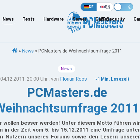
DE
EN
News
Tests
Hardware
Server
Games
IT-Security
Ga
»
News
»
PCMasters.de Weihnachtsumfrage 2011
News
04.12.2011, 20:00 Uhr
, von
Florian Roos
~1 Min. Lesezeit
PCMasters.de
Weihnachtsumfrage 2011
r wollen besser werden! Unter diesem Motto führen wir
n in der Zeit vom 5. bis 15.12.2011 eine Umfrage unter
n Nutzern unseres Forums sowie den Lesern unserer