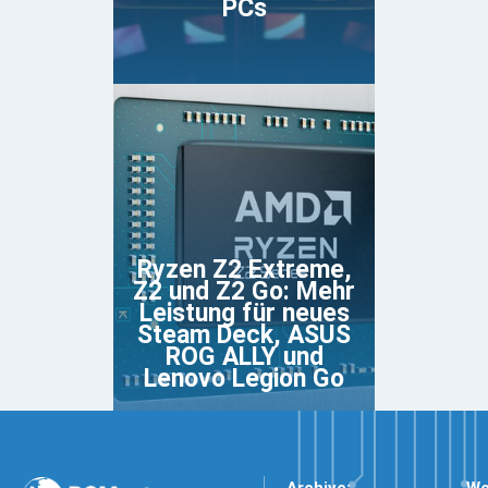
PCs
Ryzen Z2 Extreme,
Z2 und Z2 Go: Mehr
Leistung für neues
Steam Deck, ASUS
ROG ALLY und
Lenovo Legion Go
Archive:
We