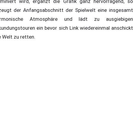
miniert wird, ergänzt die Grafik ganz hervorragend, so
zeugt der Anfangsabschnitt der Spielwelt eine insgesamt
armonische Atmosphäre und lädt zu ausgiebigen
kundungstouren ein bevor sich Link wiedereinmal anschickt
e Welt zu retten.