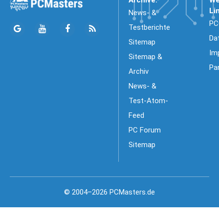
Li
News- &
PC
Testberichte
Da
Sitemap
Im
Sitemap &
Pa
Archiv
News- &
Test-Atom-
Feed
PC Forum
Sitemap
© 2004–2026 PCMasters.de