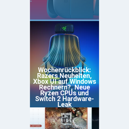
Wochenrückblick:
Razers Neuheiten,
Xbox UI auf Windows
Rechnern?, Neue
Ryzen CPUs und
Switch 2 Hardware-
Leak