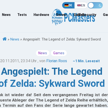
DE
EN
News
Tests
Hardware
Server
Games
IT-Security
Ga
»
News
»
Angespielt: The Legend of Zelda: Sykward Sword
News
Games
20.11.2011, 23:34 Uhr
, von
Florian Roos
~1 Min. Lesezeit
Angespielt: The Legend
of Zelda: Sykward Sword
nk ist wieder da! Seit dem vergangenen Freitag ist der
ueste Ableger der The Legend of Zelda Reihe erhältlich,
n Termin auf den Fans der Serie lange gewartet haben.