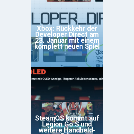
Xbox: Rückkehr der
Developer Direct am
23. Januar mit einem
komplett neuen Spiel
SteamOS kommt auf
Legion Go S und
weitere Handheld-