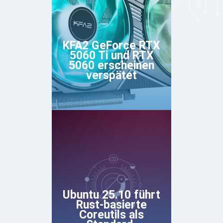
KFA2 GeForce RTX
5060 Ti und RTX
5060 erscheinen
verspätet
Ubuntu 25.10 führt
Rust-basierte
Coreutils als