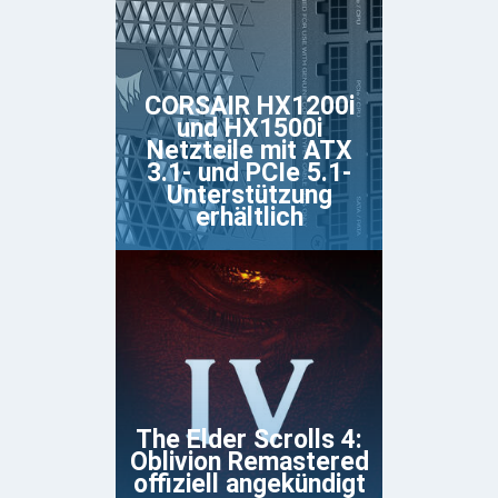
CORSAIR HX1200i
und HX1500i
Netzteile mit ATX
3.1- und PCIe 5.1-
Unterstützung
erhältlich
The Elder Scrolls 4:
Oblivion Remastered
offiziell angekündigt