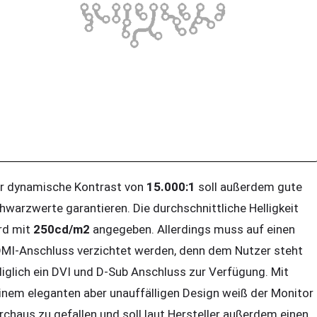
r dynamische Kontrast von
15.000:1
soll außerdem gute
hwarzwerte garantieren. Die durchschnittliche Helligkeit
rd mit
250cd/m2
angegeben. Allerdings muss auf einen
MI-Anschluss verzichtet werden, denn dem Nutzer steht
diglich ein DVI und D-Sub Anschluss zur Verfügung. Mit
inem eleganten aber unauffälligen Design weiß der Monitor
rchaus zu gefallen und soll laut Hersteller außerdem einen