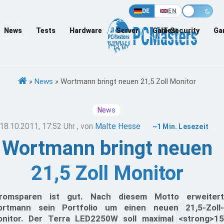
DE
EN
News
Tests
Hardware
Server
Games
IT-Security
Ga
»
News
»
Wortmann bringt neuen 21,5 Zoll Monitor
News
18.10.2011, 17:52 Uhr
, von
Malte Hesse
~1 Min. Lesezeit
Wortmann bringt neuen
21,5 Zoll Monitor
romsparen ist gut. Nach diesem Motto erweitert
rtmann sein Portfolio um einen neuen 21,5-Zoll-
nitor. Der Terra LED2250W soll maximal <strong>15