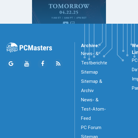
Archive:
We
Li
News- &
PC
Testberichte
Da
Sitemap
Im
Sitemap &
Pa
Archiv
News- &
Test-Atom-
Feed
PC Forum
Sitemap