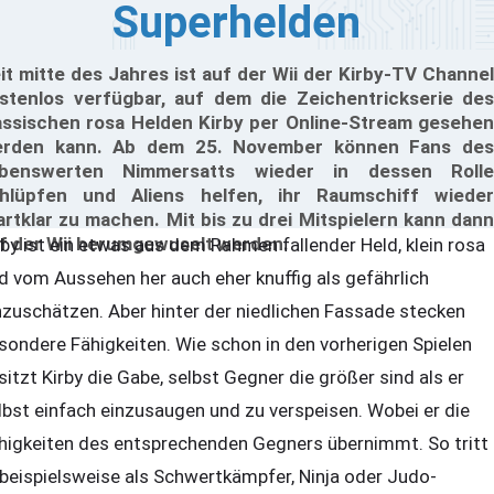
Superhelden
it mitte des Jahres ist auf der Wii der Kirby-TV Channel
stenlos verfügbar, auf dem die Zeichentrickserie des
assischen rosa Helden Kirby per Online-Stream gesehen
rden kann. Ab dem 25. November können Fans des
ebenswerten Nimmersatts wieder in dessen Rolle
hlüpfen und Aliens helfen, ihr Raumschiff wieder
artklar zu machen. Mit bis zu drei Mitspielern kann dann
f der Wii herumgewuselt werden.
rby ist ein etwas aus dem Rahmen fallender Held, klein rosa
d vom Aussehen her auch eher knuffig als gefährlich
nzuschätzen. Aber hinter der niedlichen Fassade stecken
sondere Fähigkeiten. Wie schon in den vorherigen Spielen
sitzt Kirby die Gabe, selbst Gegner die größer sind als er
lbst einfach einzusaugen und zu verspeisen. Wobei er die
higkeiten des entsprechenden Gegners übernimmt. So tritt
 beispielsweise als Schwertkämpfer, Ninja oder Judo-