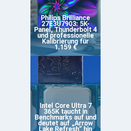
Philips Brilliance
27E3U7903: 5K-
Panel, Thunderbolt 4
und professionelle
Kalibrierung für
1.159 €
Intel Core Ultra 7
365K taucht in
Benchmarks auf und
deutet auf „Arrow
Lake Refresh” hin