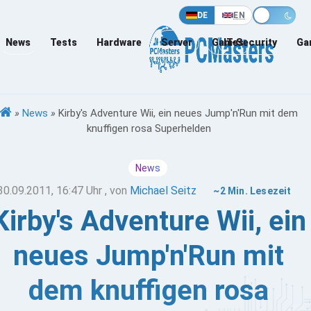
DE
EN
News
Tests
Hardware
Server
Games
IT-Security
Ga
»
News
»
Kirby's Adventure Wii, ein neues Jump'n'Run mit dem
knuffigen rosa Superhelden
News
30.09.2011, 16:47 Uhr
, von
Michael Seitz
~2 Min. Lesezeit
Kirby's Adventure Wii, ein
neues Jump'n'Run mit
dem knuffigen rosa