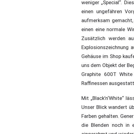
weniger „Special“. Die
einen ungefähren Vo
aufmerksam gemacht, d
einen eine normale Wi
Zusätzlich werden au
Explosionszeichnung au
Gehäuse im Shop kaufen
uns dem Objekt der Beg
Graphite 600T White
Raffinessen ausgestatt
Mit „Black’n‘White“ lä
Unser Blick wandert übe
Farben gehalten. Gener
die Blenden noch in 
eingerahmt und wieder 