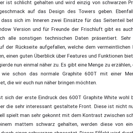
ser ist schlicht gehalten und wird einzig von schwarzen Pr
rgeschmack auf das Design des Towers geben. Ebenfal
ass sich im Inneren zwei Einsätze für das Seitenteil be
ndow Version und für Freunde der Frischluft gibt es auc
ch alle sonstigen technischen Daten präsentiert. Sehr 
f der Rückseite aufgefallen, welche dem vermeintlichen K
, einen guten Überblick über Features und Funktionen bie
ierde nun einmal näher zu. Es gibt eine Menge zu erzählen,
 wie schon das normale Graphite 600T mit einer Me
et, die wir euch nun näher bringen möchten.
sst sich der erste Eindruck des 600T Graphite White wohl 
r die sehr interessant gestaltete Front. Diese ist nicht nu
ell spielt man sehr gekonnt mit dem Kontrast zwischen sc
einem mattem schwarz gehalten, werden diese von ein
durch einen schwarzen abgesetzt. Dieser Effekt wird durch 