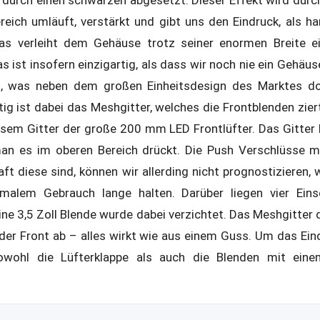
ich umläuft, verstärkt und gibt uns den Eindruck, als ha
as verleiht dem Gehäuse trotz seiner enormen Breite ei
 ist insofern einzigartig, als dass wir noch nie ein Gehäu
, was neben dem großen Einheitsdesign des Marktes do
tig ist dabei das Meshgitter, welches die Frontblenden zier
iesem Gitter der große 200 mm LED Frontlüfter. Das Gitter 
man es im oberen Bereich drückt. Die Push Verschlüsse m
ft diese sind, können wir allerding nicht prognostizieren,
rmalem Gebrauch lange halten. Darüber liegen vier Eins
ine 3,5 Zoll Blende wurde dabei verzichtet. Das Meshgitter 
 der Front ab – alles wirkt wie aus einem Guss. Um das Ein
wohl die Lüfterklappe als auch die Blenden mit einem