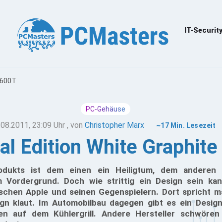
IT-Securit
 600T
PC-Gehäuse
.08.2011, 23:09 Uhr
, von
Christopher Marx
~17 Min. Lesezeit
al Edition White Graphit
odukts ist dem einen ein Heiligtum, dem anderen s
im Vordergrund. Doch wie strittig ein Design sein k
ischen Apple und seinen Gegenspielern. Dort spricht m
n klaut. Im Automobilbau dagegen gibt es ein Design
n auf dem Kühlergrill. Andere Hersteller schwöre