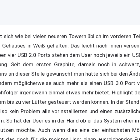
t sich wie bei vielen neueren Towern üblich im vorderen Te
Gehäuses in Weiß gehalten. Das leicht nach innen versenk
n vier USB 2.0 Ports stehen dem User noch jeweils ein USB 
ng. Seit dem ersten Graphite, damals noch in schwarz, 
uns an dieser Stelle gewünscht man hätte sich bei den Ände
ndern möglicherweise auch mehr als einen USB 3.0 Port ve
hfolger irgendwann einmal etwas mehr bietet. Highlight des
m bis zu vier Lüfter gesteuert werden können. In der Stand
so kein Problem alle vorinstallierten und einen zusätzlich
rn. So hat der User es in der Hand ob er das System eher i
utzen möchte. Auch wenn dies eine der einfachsten Mögl
tet das doch für die meisten User einen ausreichenden F