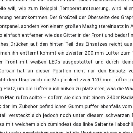
lle will, wie zum Beispiel Temperatursteuerung, wird alle
uerung herumkommen. Der Großteil der Oberseite des Grap
Frontpanel, sondern von einem großen Meshgittereinsatz i
o einfach entfernen wie das Gitter in der Front und bedarf n
ches Drücken auf den hinten Teil des Einsatzes reicht a
 man ihn entfernt kommt ein zweiter 200 mm Lüfter zum V
der Front mit weißen LEDs ausgestattet und durch kle
Corsair hat an dieser Position nicht nur den Einsatz
ibt dem User auch die Möglichkeit zwei 120 mm Lüfter zu
 Platz, um die Lüfter auch außen zu platzieren, was die W
n Plan rufen sollte – sofern sie sich mit einem 240er Radi
k der im Zubehör befindlichen Gummipuffer ebenfalls vom
tail versteckt sich jedoch noch unter diesem schwarzen D
ss mit welchem sich zumindest das linke Seitenteil abschli