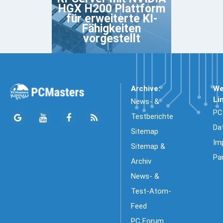
HGX H200 Plattform
für erweiterte KI-
Fähigkeiten
vorgestellt
Archive:
We
Li
News- &
PC
Testberichte
Da
Sitemap
Im
Sitemap &
Pa
Archiv
News- &
Test-Atom-
Feed
PC Forum