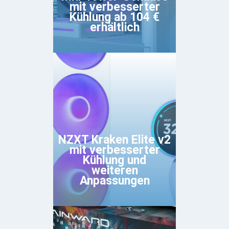
mit verbesserter
Kühlung ab 104 €
erhältlich
NZXT Kraken Elite v2
mit verbesserter
Kühlung und
weiteren
Anpassungen