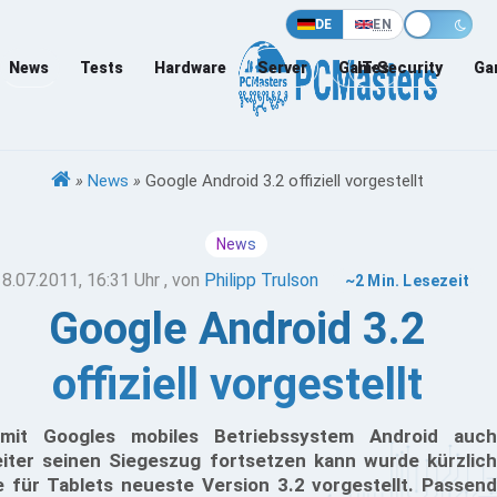
DE
EN
News
Tests
Hardware
Server
Games
IT-Security
Ga
»
News
»
Google Android 3.2 offiziell vorgestellt
News
18.07.2011, 16:31 Uhr
, von
Philipp Trulson
~2 Min. Lesezeit
Google Android 3.2
offiziell vorgestellt
mit Googles mobiles Betriebssystem Android auch
iter seinen Siegeszug fortsetzen kann wurde kürzlich
e für Tablets neueste Version 3.2 vorgestellt. Passend