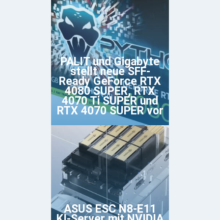
PALIT und Gigabyte
stellt neue SFF-
Ready GeForce RTX
4080 SUPER, RTX
4070 Ti SUPER und
RTX 4070 SUPER vor
ASUS ESC N8-E11
KI-Server mit NVIDIA