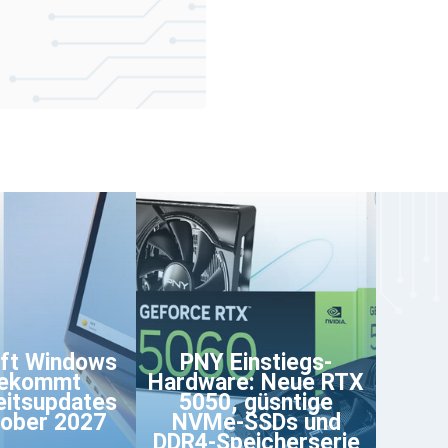
ft Windows
PNY Einstiegs-
bekommt
Hardware: Neue RTX
eitsupdates
5050, güsntige
tober 2027
NVMe-SSDs und
DDR4-Speicherserie