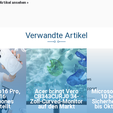
 Artikel ansehen »
Verwandte Artikel
16 Pro,
Acer bringt Vero
Microso
16
CB343CURJ0 34-
10 
hones
Zoll-Curved-Monitor
Sicherh
ellt
auf den Markt
bis Ok