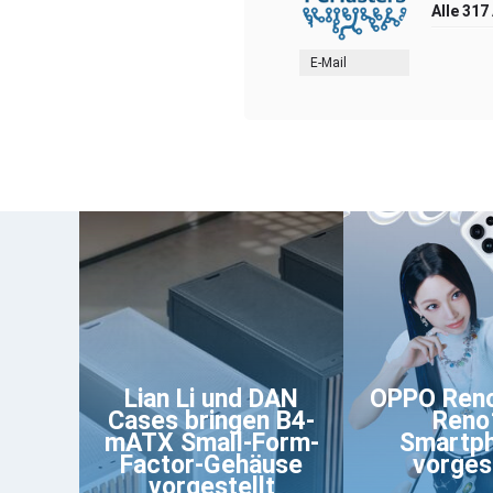
Alle 317
E-Mail
Lian Li und DAN
OPPO Reno
Cases bringen B4-
Reno
mATX Small-Form-
Smartp
Factor-Gehäuse
vorgest
vorgestellt