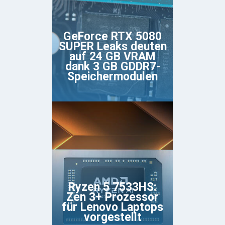
GeForce RTX 5080
SUPER Leaks deuten
auf 24 GB VRAM
dank 3 GB GDDR7-
Speichermodulen
Ryzen 5 7533HS:
Zen 3+ Prozessor
für Lenovo Laptops
vorgestellt