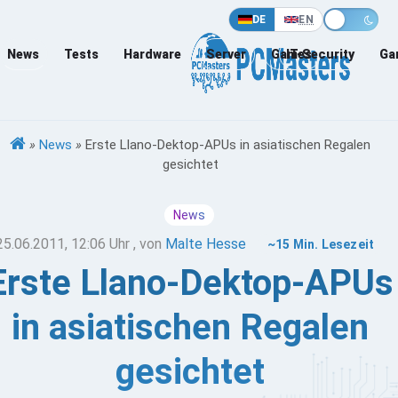
DE
EN
News
Tests
Hardware
Server
Games
IT-Security
Ga
»
News
»
Erste Llano-Dektop-APUs in asiatischen Regalen
gesichtet
News
25.06.2011, 12:06 Uhr
, von
Malte Hesse
~15 Min. Lesezeit
Erste Llano-Dektop-APUs
in asiatischen Regalen
gesichtet