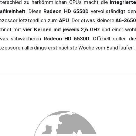
terschied zu herkömmlichen CPUs macht die
integrierte
afikeinheit
. Diese
Radeon HD 6550D
vervollständigt de
ozessor letztendlich zum
APU
. Der etwas kleinere
A6-365
chnet mit
vier Kernen mit jeweils 2,6 GHz
und einer woh
was schwächeren
Radeon HD 6530D
. Offiziell sollen di
ozessoren allerdings erst nächste Woche vom Band laufen.