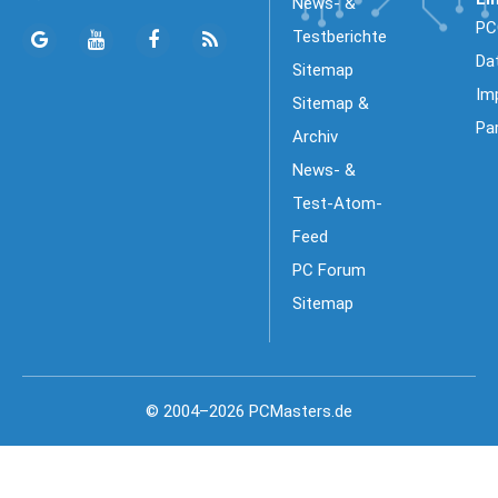
News- &
PC
Testberichte
Da
Sitemap
Im
Sitemap &
Pa
Archiv
News- &
Test-Atom-
Feed
PC Forum
Sitemap
© 2004–2026 PCMasters.de