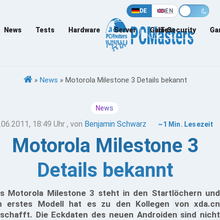
DE
EN
News
Tests
Hardware
Server
Games
IT-Security
Ga
»
News
»
Motorola Milestone 3 Details bekannt
News
.06.2011, 18:49 Uhr
, von
Benjamin Schwarz
~1 Min. Lesezeit
Motorola Milestone 3
Details bekannt
s Motorola Milestone 3 steht in den Startlöchern und
n erstes Modell hat es zu den Kollegen von xda.cn
schafft. Die Eckdaten des neuen Androiden sind nicht