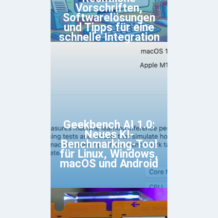
Vorschriften,
Softwarelösungen
und Tipps für eine
schnelle Integration
Geekbench AI 1.0:
Neues KI-
Benchmarking-Tool
für Linux, Windows,
macOS und Android