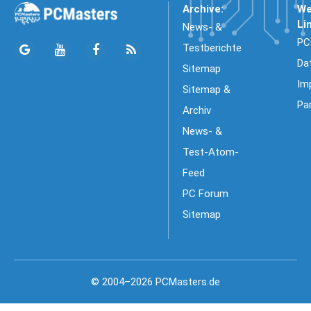
Archive:
We
Li
News- &
PC
Testberichte
Da
Sitemap
Im
Sitemap &
Pa
Archiv
News- &
Test-Atom-
Feed
PC Forum
Sitemap
© 2004–2026 PCMasters.de