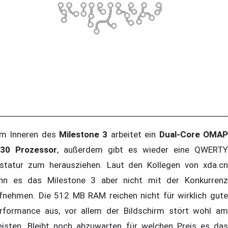
 Inneren des
Milestone 3
arbeitet ein
Dual-Core OMA
30 Prozessor
, außerdem gibt es wieder eine QWERTY
statur zum herausziehen. Laut den Kollegen von xda.cn
nn es das Milestone 3 aber nicht mit der Konkurrenz
fnehmen. Die 512 MB RAM reichen nicht für wirklich gute
rformance aus, vor allem der Bildschirm stört wohl am
isten. Bleibt noch abzuwarten für welchen Preis es das