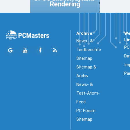
Rendering
Archive:
We
Li
News- &
PC
Testberichte
Da
Sitemap
Im
Sitemap &
Pa
Archiv
News- &
Test-Atom-
Feed
PC Forum
Sitemap