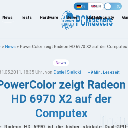
DE
EN
News
Tests
Hardware
Server
Games
IT-Security
Ga
»
News
»
PowerColor zeigt Radeon HD 6970 X2 auf der Computex
News
31.05.2011, 18:35 Uhr
, von
Daniel Sielicki
~9 Min. Lesezeit
PowerColor zeigt Radeon
HD 6970 X2 auf der
Computex
e Radeon HD 6990 ist die bisher stärkste Dual-GPU-