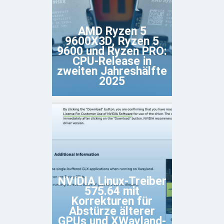
AMD Ryzen 5
9600X3D, Ryzen 5
9600 und Ryzen PRO:
CPU-Release in
zweiten Jahreshälfte
2025
NVIDIA Linux-Treiber
575.64 mit
Korrekturen für
Abstürze älterer
GPUs und XWayland-