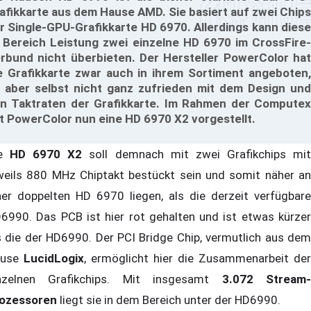
afikkarte aus dem Hause AMD. Sie basiert auf zwei Chips
r Single-GPU-Grafikkarte HD 6970. Allerdings kann diese
 Bereich Leistung zwei einzelne HD 6970 im CrossFire-
rbund nicht überbieten. Der Hersteller PowerColor hat
e Grafikkarte zwar auch in ihrem Sortiment angeboten,
t aber selbst nicht ganz zufrieden mit dem Design und
n Taktraten der Grafikkarte. Im Rahmen der Computex
t PowerColor nun eine HD 6970 X2 vorgestellt.
ie
HD 6970 X2
soll demnach mit zwei Grafikchips mi
weils 880 MHz Chiptakt bestückt sein und somit näher an
ner doppelten HD 6970 liegen, als die derzeit verfügbare
6990. Das PCB ist hier rot gehalten und ist etwas kürzer
s die der HD6990. Der PCI Bridge Chip, vermutlich aus dem
ause
LucidLogix
, ermöglicht hier die Zusammenarbeit der
nzelnen Grafikchips. Mit insgesamt
3.072 Stream
ozessoren
liegt sie in dem Bereich unter der HD6990.