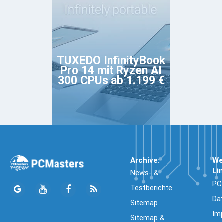
TUXEDO InfinityBook
Pro 14 mit Ryzen AI
300 CPUs ab 1.199 €
Archive:
We
Li
News- &
PC
Testberichte
Da
Sitemap
Im
Sitemap &