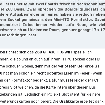
d liefert heute mit zwei Boards frischen Nachschub auf
tel Z68 Basis. Zwar sprechen die Boards grundsätzlich
dere Aufgabenfelder an, eines haben sie jedoch neben
rem Sockel gemeinsam: den Mini-ITX Formfaktor. Dabei
monstriert Zotac immer wieder aufs Neue, wie viel
rdware sich auf kleinstem Raum, genauer gesagt 17 x 17
 unterbringen lässt.
bei richtet sich das
Z68 GT430 ITX-WiFi
speziell an
nden, die ab und an auch auf ihrem HTPC zocken oder HD
lme schauen wollen, denn mit der verlöteten
GeForce GT
0
hat man schon ein recht potentes Eisen im Feuer - wenn
n den Formfaktor bedenkt. Dafür musste leider der PCI
press Slot weichen, da die Karte intern über diesen Bus
gebunden ist. Lediglich ein PCIe x1 Slot steht für kleinere
weiterungskarten noch bereit. Die Grafikkarte arbeitet dank