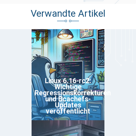
Verwandte Artikel
Linux 6.16-rc2:
Wichtige
Regressionskorrekturen
und Bcachefs-
Updates
veröffentlicht