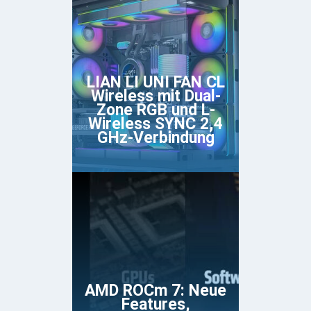
LIAN LI UNI FAN CL
Wireless mit Dual-
Zone RGB und L-
Wireless SYNC 2,4
GHz-Verbindung
AMD ROCm 7: Neue
Features,