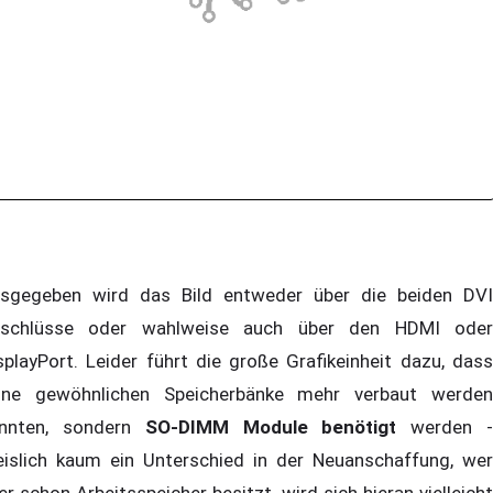
sgegeben wird das Bild entweder über die beiden DVI
schlüsse oder wahlweise auch über den HDMI oder
splayPort. Leider führt die große Grafikeinheit dazu, dass
ine gewöhnlichen Speicherbänke mehr verbaut werden
nnten, sondern
SO-DIMM Module benötigt
werden 
eislich kaum ein Unterschied in der Neuanschaffung, wer
er schon Arbeitsspeicher besitzt, wird sich hieran vielleicht