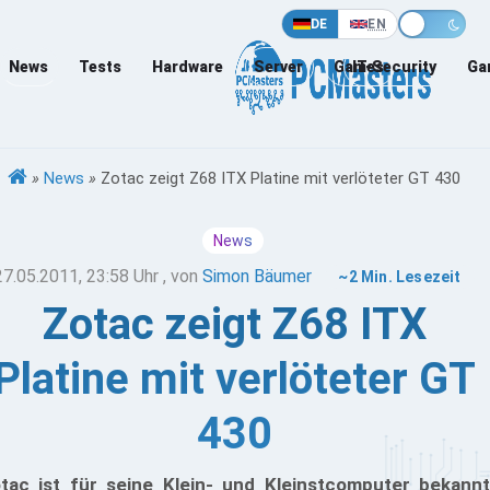
DE
EN
News
Tests
Hardware
Server
Games
IT-Security
Ga
»
News
»
Zotac zeigt Z68 ITX Platine mit verlöteter GT 430
News
27.05.2011, 23:58 Uhr
, von
Simon Bäumer
~2 Min. Lesezeit
Zotac zeigt Z68 ITX
Platine mit verlöteter GT
430
tac ist für seine Klein- und Kleinstcomputer bekannt