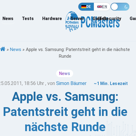
DE
EN
News
Tests
Hardware
Server
Games
IT-Security
Ga
»
News
»
Apple vs. Samsung: Patentstreit geht in die nächste
Runde
News
25.05.2011, 18:56 Uhr
, von
Simon Bäumer
~1 Min. Lesezeit
Apple vs. Samsung:
Patentstreit geht in die
nächste Runde