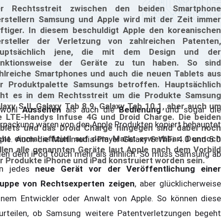
r Rechtsstreit zwischen den beiden Smartphone
rstellern Samsung und Apple wird mit der Zeit immer
ftiger. In diesem beschuldigt Apple den koreanischen
rsteller der Verletzung von zahlreichen Patenten,
auptsächlich jene, die mit dem Design und der
nktionsweise der Geräte zu tun haben. So sind
hlreiche Smartphones und auch die neuen Tablets aus
r Produktpalette Samsungs betroffen. Hauptsächlich
ht es in dem Rechtsstreit um die Produkte Samsung
laxy S II, Galaxy Tab 8.9, Galaxy Tab 10.1, aber auch um
owohl
Aussehen
als auch die
Bedienung
und sogar die
e LTE-Handys Infuse 4G und Droid Charge. Die beiden
rpackung wären von den Apple Produkten kopiert behauptet
blets und das Droid Charge hingegen sind dabei noch
cht einmal offiziell auf dem Markt erwerbbar. Dennoch
ple. Auch die Multimedia-Player Galaxy S WiFi 4.0 und 5.0
llen alle genannten Geräte laut Apple nach dem Vorbild
ien dem iPod touch mehr als ähnlich. So muss Samsung ab
r Produkte iPhone und iPad konstruiert worden sein.
n jedes
neue Gerät vor der Veröffentlichung eine
uppe von Rechtsexperten zeigen
, aber glücklicherweis
inem Entwickler oder Anwalt von Apple. So können diese
urteilen, ob Samsung weitere Patentverletzungen begeht