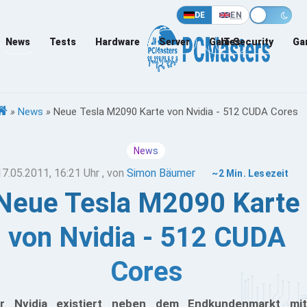
DE
EN
News
Tests
Hardware
Server
Games
IT-Security
Ga
»
News
»
Neue Tesla M2090 Karte von Nvidia - 512 CUDA Cores
News
17.05.2011, 16:21 Uhr
, von
Simon Bäumer
~2 Min. Lesezeit
Neue Tesla M2090 Karte
von Nvidia - 512 CUDA
Cores
r Nvidia existiert neben dem Endkundenmarkt mit