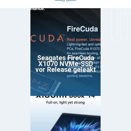
Seagates FireCuda
X1070 NVMe-SSD
vor Release geleakt