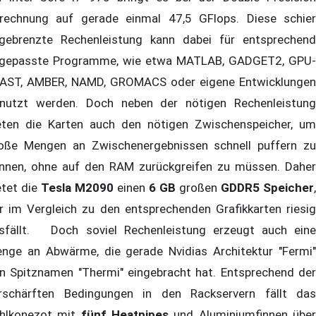
rechnung auf gerade einmal 47,5 GFlops. Diese schier
gebrenzte Rechenleistung kann dabei für entsprechend
gepasste Programme, wie etwa MATLAB, GADGET2, GPU-
AST, AMBER, NAMD, GROMACS oder eigene Entwicklungen
nutzt werden. Doch neben der nötigen Rechenleistung
eten die Karten auch den nötigen Zwischenspeicher, um
oße Mengen an Zwischenergebnissen schnell puffern zu
nnen, ohne auf den RAM zurückgreifen zu müssen. Daher
etet die
Tesla M2090
einen
6 GB
großen
GDDR5 Speicher
,
r im Vergleich zu den entsprechenden Grafikkarten riesig
sfällt. Doch soviel Rechenleistung erzeugt auch eine
nge an Abwärme, die gerade Nvidias Architektur "Fermi"
n Spitznamen "Thermi" eingebracht hat. Entsprechend der
rschärften Bedingungen in den Rackservern fällt das
hlkonezot mit
fünf Heatpipes
und Aluminiumfinnen übe