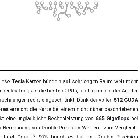
iese
Tesla
Karten bündeln auf sehr engen Raum weit mehr
chenleistung als die besten CPUs, sind jedoch in der Art der
rechnungen recht eingeschränkt. Dank der vollen
512 CUD
res
erreicht die Karte bei einem nicht näher beschriebenen
kt eine unglaubliche Rechenleistung von
665 Gigaflops
be
r Berechnung von Double Precision Werten - zum Vergleich:
n Intel Core i7 975 bringt es bei der Double Precision