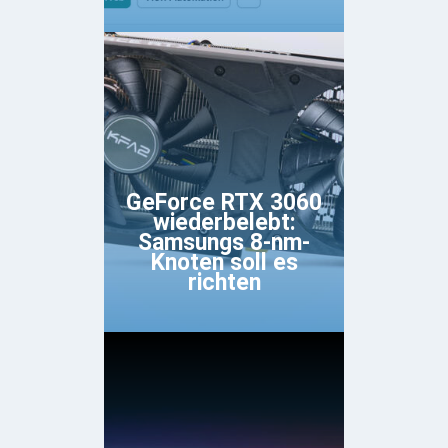
GeForce RTX 3060
wiederbelebt:
Samsungs 8-nm-
Knoten soll es
richten