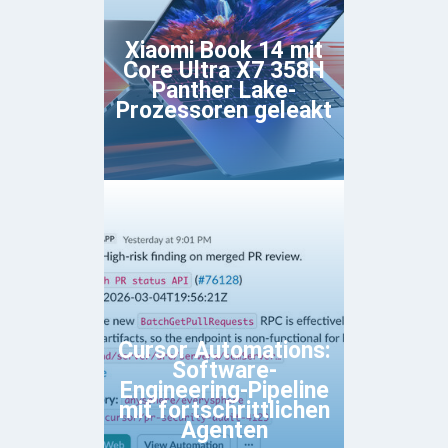
Xiaomi Book 14 mit
Core Ultra X7 358H
Panther Lake-
Prozessoren geleakt
Cursor Automations:
Software-
Engineering-Pipeline
mit fortschrittlichen
Agenten