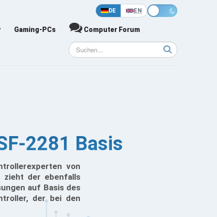
DE
EN
y
Gaming-PCs
Computer Forum
 SF-2281 Basis
rollerexperten von
 zieht der ebenfalls
sungen auf Basis des
roller, der bei den