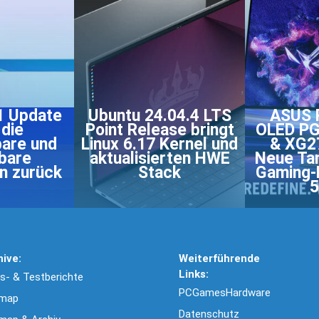
1 Update
Ubuntu 24.04.4 LTS
ASUS 
 die
Point Release bringt
OLED P
bare und
Linux 6.17 Kernel und
& XG
bare
aktualisierten HWE
Neue Ta
in zurück
Stack
Gaming-
5
hive:
Weiterführende
Links:
- & Testberichte
PCGamesHardware
emap
Datenschutz