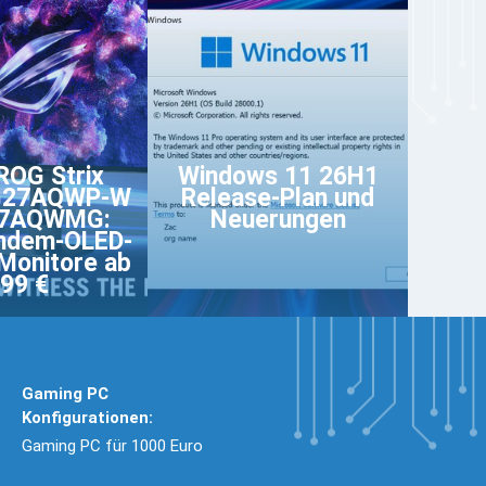
ROG Strix
Windows 11 26H1
G27AQWP-W
Release-Plan und
27AQWMG:
Neuerungen
ndem-OLED-
Monitore ab
99 €
Gaming PC
Konfigurationen:
Gaming PC für 1000 Euro