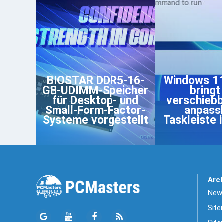
BIOSTAR DDR5-16-
Windows 1
GB-UDIMM-Speicher
bringt
für Desktop- und
verschieb
Small-Form-Factor-
anpass
Systeme vorgestellt
Taskleiste 
Arc
News
Sit