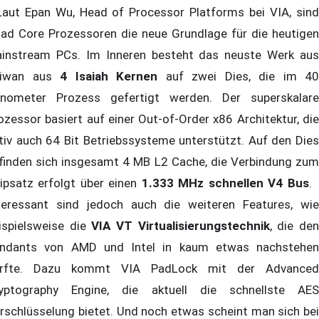
ut Epan Wu, Head of Processor Platforms bei VIA, sind
ad Core Prozessoren die neue Grundlage für die heutigen
instream PCs. Im Inneren besteht das neuste Werk aus
aiwan aus
4 Isaiah Kernen
auf zwei Dies, die im 40
nometer Prozess gefertigt werden. Der superskalare
ozessor basiert auf einer Out-of-Order x86 Architektur, die
tiv auch 64 Bit Betriebssysteme unterstützt. Auf den Dies
finden sich insgesamt 4 MB L2 Cache, die Verbindung zum
ipsatz erfolgt über einen
1.333 MHz schnellen V4 Bus
teressant sind jedoch auch die weiteren Features, wie
ispielsweise die
VIA VT Virtualisierungstechnik
, die de
ndants von AMD und Intel in kaum etwas nachstehen
rfte. Dazu kommt VIA PadLock mit der Advanced
yptography Engine, die aktuell die schnellste AES
rschlüsselung bietet. Und noch etwas scheint man sich bei