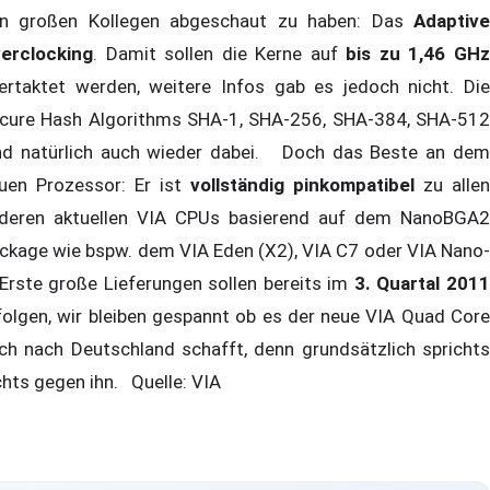
n großen Kollegen abgeschaut zu haben: Das
Adaptive
erclocking
. Damit sollen die Kerne auf
bis zu 1,46 GH
ertaktet werden, weitere Infos gab es jedoch nicht. Die
cure Hash Algorithms SHA-1, SHA-256, SHA-384, SHA-512
nd natürlich auch wieder dabei. Doch das Beste an dem
uen Prozessor: Er ist
vollständig pinkompatibel
zu allen
deren aktuellen VIA CPUs basierend auf dem NanoBGA2
ckage wie bspw. dem VIA Eden (X2), VIA C7 oder VIA Nano-
 Erste große Lieferungen sollen bereits im
3. Quartal 201
folgen, wir bleiben gespannt ob es der neue VIA Quad Core
ch nach Deutschland schafft, denn grundsätzlich sprichts
chts gegen ihn. Quelle: VIA