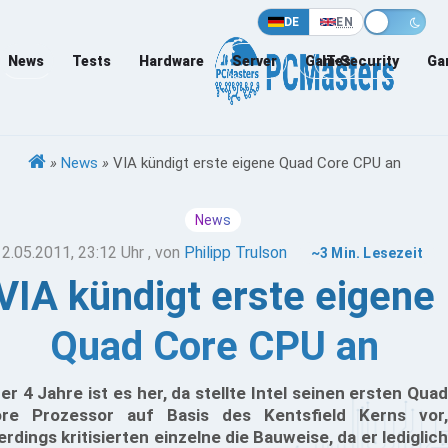
DE
EN
News
Tests
Hardware
Server
Games
IT-Security
Ga
»
News
»
VIA kündigt erste eigene Quad Core CPU an
News
12.05.2011, 23:12 Uhr
, von
Philipp Trulson
~3 Min. Lesezeit
VIA kündigt erste eigene
Quad Core CPU an
er 4 Jahre ist es her, da stellte Intel seinen ersten Quad
re Prozessor auf Basis des Kentsfield Kerns vor,
lerdings kritisierten einzelne die Bauweise, da er lediglich