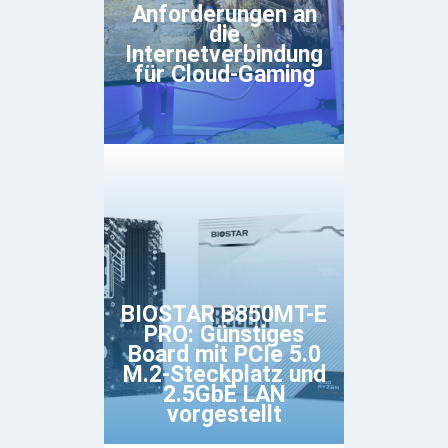
Anforderungen an
die
Internetverbindung
für Cloud-Gaming
BIOSTAR B850MT-E
PRO: Günstiges
Board mit PCIe 5.0
M.2-Steckplatz und
2.5GbE LAN
vorgestellt