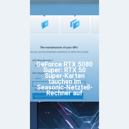
GeForce RTX 5080
Super: RTX 50
Super-Karten
tauchen im
Seasonic-Netzteil-
Rechner auf