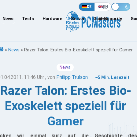
DE
EN
News
Tests
Hardware
Server
Games
IT-Security
Ga
»
News
»
Razer Talon: Erstes Bio-Exoskelett speziell für Gamer
News
01.04.2011, 11:46 Uhr
, von
Philipp Trulson
~5 Min. Lesezeit
Razer Talon: Erstes Bio-
Exoskelett speziell für
Gamer
licken wir einmal kurz auf die Geschichte des