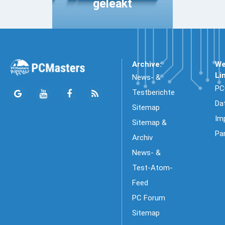
geleakt
Archive:
We
Li
News- &
PC
Testberichte
Da
Sitemap
Im
Sitemap &
Pa
Archiv
News- &
Test-Atom-
Feed
PC Forum
Sitemap