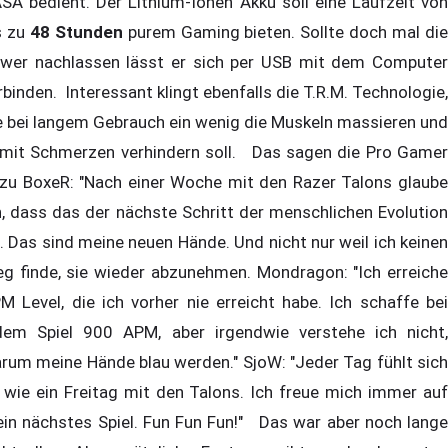
SA bedient. Der Lithium-Ionen Akku soll eine Laufzeit von
s zu
48 Stunden
purem Gaming bieten. Sollte doch mal di
wer nachlassen lässt er sich per USB mit dem Computer
rbinden. Interessant klingt ebenfalls die T.R.M. Technologie,
e bei langem Gebrauch ein wenig die Muskeln massieren und
mit Schmerzen verhindern soll. Das sagen die Pro Gamer
zu BoxeR: "Nach einer Woche mit den Razer Talons glaube
h, dass das der nächste Schritt der menschlichen Evolution
t. Das sind meine neuen Hände. Und nicht nur weil ich keinen
g finde, sie wieder abzunehmen. Mondragon: "Ich erreiche
M Level, die ich vorher nie erreicht habe. Ich schaffe bei
dem Spiel 900 APM, aber irgendwie verstehe ich nicht,
rum meine Hände blau werden." SjoW: "Jeder Tag fühlt sich
 wie ein Freitag mit den Talons. Ich freue mich immer auf
in nächstes Spiel. Fun Fun Fun!" Das war aber noch lange