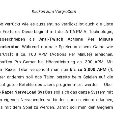
Klicken zum Vergrößern
 verrückt wie es aussieht, so verrückt ist auch die Liste
r Features. Diese beginnt mit der A.T.A.P.M.A. Technologie,
sgeschrieben als
Anti-Twitch Actions Per Minut
celerator
. Während normale Spieler in einem Game wie
arCraft II ca. 100 APM (Actions Per Minute) erreichen,
haffen Pro Gamer bei Höchstleistung ca. 300 APM. Mit
m Razer Talon verspricht man nun
bis zu 3.000 APM
(!),
ter anderem soll das Talon bereits beim Spielen auf die
chtigsten Befehle des Users programmiert werden. Über
e
Razer NerveLoad SysOps
soll sich das ganze System mit
n eigenen Nervenenden verbinden und es einem erlauben,
ns mit dem Spiel zu werden. Damit soll man den Gegnern