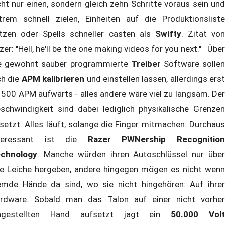
cht nur einen, sondern gleich zehn Schritte voraus sein und
trem schnell zielen, Einheiten auf die Produktionsliste
tzen oder Spells schneller casten als
Swifty
. Zitat von
zer: "Hell, he'll be the one making videos for you next." Über
e gewohnt sauber programmierte
Treiber
Software solle
ch die
APM kalibrieren
und einstellen lassen, allerdings erst
 500 APM aufwärts - alles andere wäre viel zu langsam. Der
schwindigkeit sind dabei lediglich physikalische Grenzen
setzt. Alles läuft, solange die Finger mitmachen. Durchaus
nteressant ist die
Razer PWNership Recognitio
chnology
. Manche würden ihren Autoschlüssel nur über
re Leiche hergeben, andere hingegen mögen es nicht wenn
emde Hände da sind, wo sie nicht hingehören: Auf ihrer
rdware. Sobald man das Talon auf einer nicht vorher
ingestellten Hand aufsetzt jagt ein
50.000 Vol