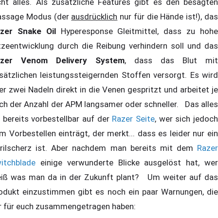
cht alles. Als zusätzliche Features gibt es den besagten
ssage Modus (der
ausdrücklich
nur für die Hände ist!), da
zer Snake Oil
Hyperesponse Gleitmittel, dass zu hoh
tzeentwicklung durch die Reibung verhindern soll und das
azer Venom Delivery System
, dass das Blut mit
sätzlichen leistungssteigernden Stoffen versorgt. Es wird
er zwei Nadeln direkt in die Venen gespritzt und arbeitet je
ch der Anzahl der APM langsamer oder schneller. Das alles
t bereits vorbestellbar auf der
Razer Seite
, wer sich jedoc
m Vorbestellen einträgt, der merkt... dass es leider nur ein
rilscherz ist. Aber nachdem man bereits mit dem
Razer
itchblade
einige verwunderte Blicke ausgelöst hat, we
iß was man da in der Zukunft plant? Um weiter auf das
odukt einzustimmen gibt es noch ein paar Warnungen, die
r für euch zusammengetragen haben: