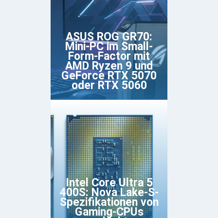
ASUS ROG GR70:
Mini-PC im Small-
Form-Factor mit
AMD Ryzen 9 und
GeForce RTX 5070
oder RTX 5060
Intel Core Ultra 5
400S: Nova Lake-S-
Spezifikationen von
Gaming-CPUs