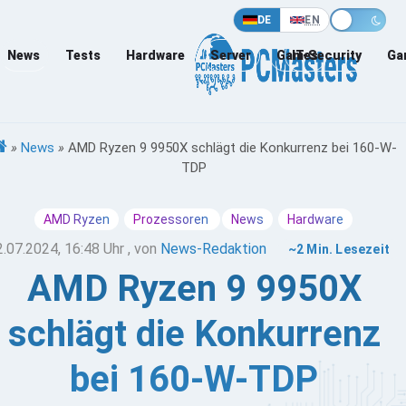
DE
EN
News
Tests
Hardware
Server
Games
IT-Security
Ga
»
News
»
AMD Ryzen 9 9950X schlägt die Konkurrenz bei 160-W-
TDP
AMD Ryzen
Prozessoren
News
Hardware
2.07.2024, 16:48 Uhr
, von
News-Redaktion
~2 Min. Lesezeit
AMD Ryzen 9 9950X
schlägt die Konkurrenz
bei 160-W-TDP