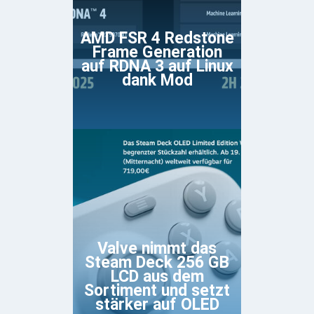
AMD FSR 4 Redstone
Frame Generation
auf RDNA 3 auf Linux
dank Mod
Valve nimmt das
Steam Deck 256 GB
LCD aus dem
Sortiment und setzt
stärker auf OLED