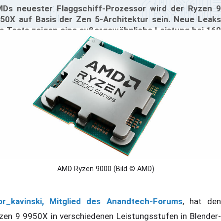
Ds neuester Flaggschiff-Prozessor wird der Ryzen 9
50X auf Basis der Zen 5-Architektur sein. Neue Leaks
s Tests zeigen eine außergewöhnliche Leistung bei 160
TDP, denn dieser übertrifft sowohl den Core i9-14900K
n Intel als auch AMDs eigenen Ryzen 9 7950X. Mit dieser
fizienz könnte AMD an die Spitze des CPU-Marktes
mpfen.
AMD Ryzen 9000 (Bild © AMD)
or_kavinski, Mitglied des Anandtech-Forums
, hat de
zen 9 9950X in verschiedenen Leistungsstufen in Blender-