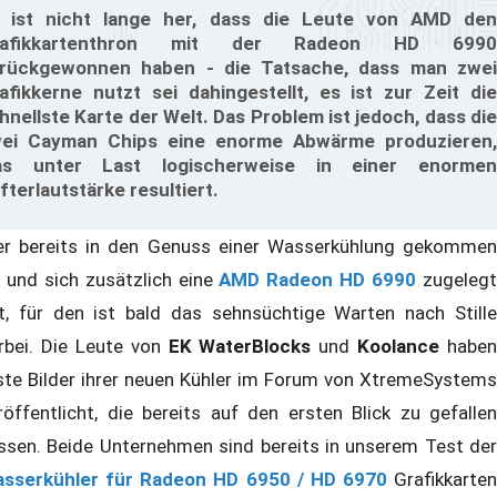
 ist nicht lange her, dass die Leute von AMD den
rafikkartenthron mit der Radeon HD 6990
rückgewonnen haben - die Tatsache, dass man zwei
afikkerne nutzt sei dahingestellt, es ist zur Zeit die
hnellste Karte der Welt. Das Problem ist jedoch, dass die
ei Cayman Chips eine enorme Abwärme produzieren,
as unter Last logischerweise in einer enormen
fterlautstärke resultiert.
r bereits in den Genuss einer Wasserkühlung gekommen
t und sich zusätzlich eine
AMD Radeon HD 6990
zugeleg
t, für den ist bald das sehnsüchtige Warten nach Stille
rbei. Die Leute von
EK WaterBlocks
und
Koolance
haben
ste Bilder ihrer neuen Kühler im Forum von XtremeSystems
röffentlicht, die bereits auf den ersten Blick zu gefallen
ssen. Beide Unternehmen sind bereits in unserem Test der
sserkühler für Radeon HD 6950 / HD 6970
Grafikkarten