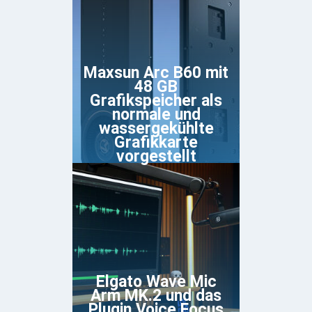
Maxsun Arc B60 mit
48 GB
Grafikspeicher als
normale und
wassergekühlte
Grafikkarte
vorgestellt
Elgato Wave Mic
Arm MK.2 und das
Plugin Voice Focus