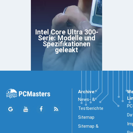
Intel Core Ultra 300-
Serie: Modelle und
Spezifikationen
geleakt
Archive:
We
Li
News- &
PC
Testberichte
Da
Sitemap
Im
Sitemap &
Pa