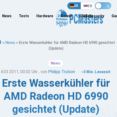
DE
EN
News
Tests
Hardware
Server
Games
IT-Security
Ga
»
News
»
Erste Wasserkühler für AMD Radeon HD 6990 gesichtet
(Update)
News
24.03.2011, 00:02 Uhr
, von
Philipp Trulson
~3 Min. Lesezeit
Erste Wasserkühler für
AMD Radeon HD 6990
gesichtet (Update)