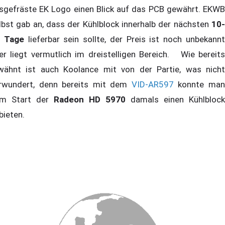
sgefräste EK Logo einen Blick auf das PCB gewährt. EKWB
lbst gab an, dass der Kühlblock innerhalb der nächsten
10-
 Tage
lieferbar sein sollte, der Preis ist noch unbekann
er liegt vermutlich im dreistelligen Bereich. Wie bereits
wähnt ist auch Koolance mit von der Partie, was nicht
rwundert, denn bereits mit dem
VID-AR597
konnte ma
m Start der
Radeon HD 5970
damals einen Kühlblock
bieten.