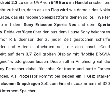
droid 2.3
zu einer UVP von
649 Euro
im Handel erscheinen
eibt zu hoffen, dass es kein Flop wird wie damals das Nokia
Gage, das als mobile Spieleplattform dienen sollte. Weiter
so mit dem
Sony Ericsson Xperia Neo
und dem
Xperi
o
. Beide verfügen über den aus dem Hause Sony bekannten
mor R Bildsensor, der zu jeder Zeit gestochen scharfe
lder und Videos aufnehmen soll, die sich anschließend
rekt auf dem
3,7 Zoll
großen Display mit "Mobile BRAVI
gine" wiedergeben lassen. Diese soll in Anlehnung auf die
ny Fernseher dabei für hohe Kontraste und satte Farben
rgen. Als Prozessor kommt bei beiden ein 1 GHz starker
alcomm Snapdragon
SoC zum Einsatz zusammen mit 32
 internem Speicher.