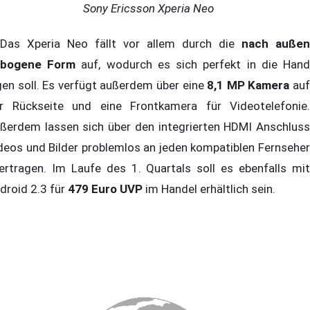
Sony Ericsson Xperia Neo
s Xperia Neo fällt vor allem durch die
nach außen
bogene Form
auf, wodurch es sich perfekt in die Han
gen soll. Es verfügt außerdem über eine
8,1 MP Kamera
au
r Rückseite und eine Frontkamera für Videotelefonie.
ßerdem lassen sich über den integrierten HDMI Anschluss
deos und Bilder problemlos an jeden kompatiblen Fernseher
ertragen. Im Laufe des 1. Quartals soll es ebenfalls mit
droid 2.3 für
479 Euro UVP
im Handel erhältlich sein.