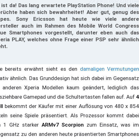
 ist da! Das lang erwartete PlayStation Phone! Und viele
rüchte haben sich bewahrheitet! Aber gut, genug des
pes. Sony Ericsson hat heute wie viele andere
rsteller auch im Rahmen des Mobile World Congress
ue Smartphones vorgestellt, darunter eben auch das
eria PLAY, welches ohne Frage einer PSP sehr ähnlich
eht.
e bereits erwähnt sieht es den
damaligen Vermutunge
lativ ähnlich. Das Grunddesign hat sich dabei im Gegensatz
 anderen Xperia Modellen kaum geändert, lediglich das
sziehbare Gamepad und die Schultertasten fallen auf. Auf
4
ll
bekommt der Käufer mit einer Auflösung von 480 x 854
xeln seine Spiele präsentiert. Als Prozessor kommt dabei
n 1 GHz starker
ARMv7 Scorpion
zum Einsatz, was i
gensatz zu den anderen heute präsentierten Smartphones