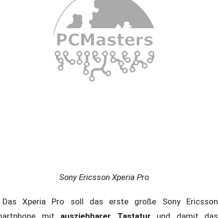
Sony Ericsson Xperia Pro
s Xperia Pro soll das erste große Sony Ericsson
martphone mit
ausziehbarer Tastatur
und damit das