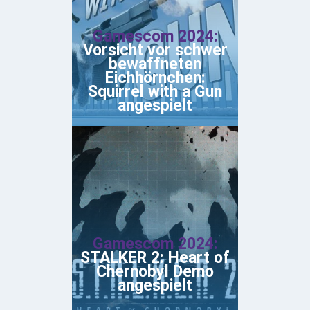
Gamescom 2024:
Vorsicht vor schwer
bewaffneten
Eichhörnchen:
Squirrel with a Gun
angespielt
Gamescom 2024:
STALKER 2: Heart of
Chernobyl Demo
angespielt