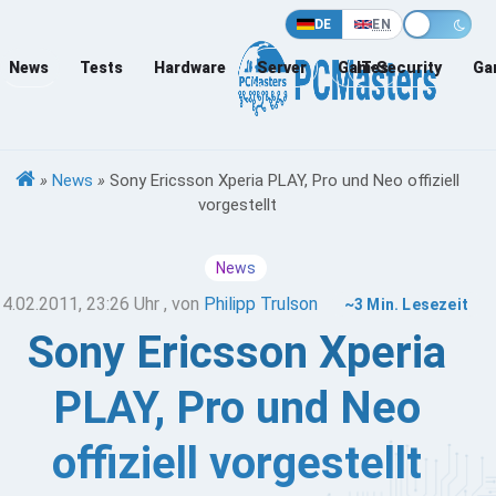
DE
EN
News
Tests
Hardware
Server
Games
IT-Security
Ga
»
News
»
Sony Ericsson Xperia PLAY, Pro und Neo offiziell
vorgestellt
News
14.02.2011, 23:26 Uhr
, von
Philipp Trulson
~3 Min. Lesezeit
Sony Ericsson Xperia
PLAY, Pro und Neo
offiziell vorgestellt