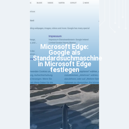
Microsoft Edge:
Google als
Standardsuchmaschine
in Microsoft Edge
festlegen