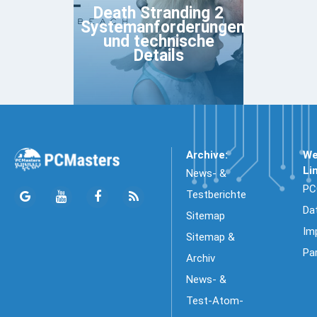
Death Stranding 2
Systemanforderungen
und technische
Details
Archive:
We
Li
News- &
PC
Testberichte
Da
Sitemap
Im
Sitemap &
Pa
Archiv
News- &
Test-Atom-