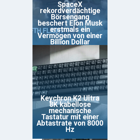
SpaceX
rekordverdächtige
Börsengang
beschert Elon Musk
erstmals ein
Vermögen von einer
Billion Dollar
Keychron K2 Ultra
8K kabellose
mechanische
Tastatur mit einer
Abtastrate von 8000
Hz