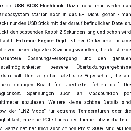
rsion:
USB BIOS Flashback
. Dazu muss man weder das
triebssystem starten noch in das EFI Menü gehen - man
eckt nur den USB Stick mit der darauf befindlichen Datei an,
ückt den passenden Knopf 2 Sekunden lang und schon wird
flasht.
Extreme Engine Digi+
ist der Codename für eine
ihe von neuen digitalen Spannungswandlern, die durch eine
nstantere Spannungsversorgung und den genauen
nstellmöglichkeiten bessere Übertaktungsergebnisse
rdern soll. Und zu guter Letzt eine Eigenschaft, die auf
inem richtigen Board für Übertaktet fehlen darf: Die
glichkeit, Spannungen auch an Messpunkten per
ltimeter abzulesen. Weitere kleine schöne Details sind
pw. der "LN2 Mode" für extreme Temperaturen oder die
glichkeit, einzelne PCIe Lanes per Jumper abzuschalten.
s Ganze hat natürlich auch seinen Preis:
300€
sind aktuel