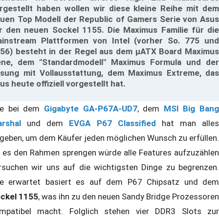
rgestellt haben wollen wir diese kleine Reihe mit dem
uen Top Modell der Republic of Gamers Serie von Asus
r den neuen Sockel 1155. Die Maximus Familie für die
instream Plattformen von Intel (vorher So. 775 und
56) besteht in der Regel aus dem µATX Board Maximus
ne, dem "Standardmodell" Maximus Formula und der
sung mit Vollausstattung, dem Maximus Extreme, das
us heute offiziell vorgestellt hat.
e bei dem
Gigabyte GA-P67A-UD7
, dem
MSI Big Bang
rshal
und dem
EVGA P67 Classified
hat man alles
geben, um dem Käufer jeden möglichen Wunsch zu erfüllen.
 es den Rahmen sprengen würde alle Features aufzuzählen
rsuchen wir uns auf die wichtigsten Dinge zu begrenzen.
e erwartet basiert es auf dem P67 Chipsatz und dem
ckel 1155
, was ihn zu den neuen Sandy Bridge Prozessoren
mpatibel macht. Folglich stehen vier DDR3 Slots zur