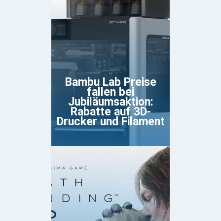
Bambu Lab Preise
fallen bei
Jubiläumsaktion:
Rabatte auf 3D-
Drucker und Filament