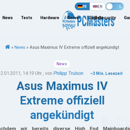
DE
EN
News
Tests
Hardware
Server
Games
IT-Security
Ga
»
News
»
Asus Maximus IV Extreme offiziell angekündigt
News
12.01.2011, 14:19 Uhr
, von
Philipp Trulson
~3 Min. Lesezeit
Asus Maximus IV
Extreme offiziell
angekündigt
chdem wir bereits diverse High End Mainboards