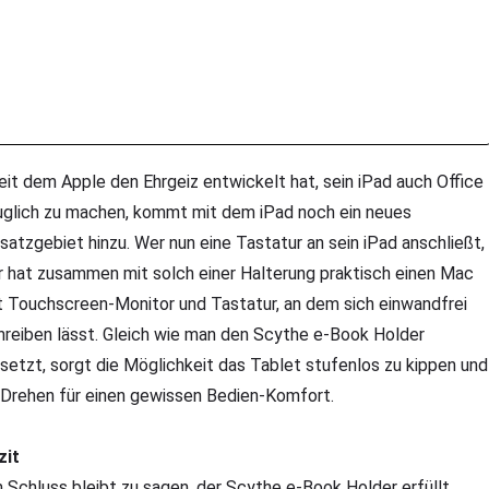
it dem Apple den Ehrgeiz entwickelt hat, sein iPad auch Office
uglich zu machen, kommt mit dem iPad noch ein neues
nsatzgebiet hinzu. Wer nun eine Tastatur an sein iPad anschließt,
r hat zusammen mit solch einer Halterung praktisch einen Mac
t Touchscreen-Monitor und Tastatur, an dem sich einwandfrei
hreiben lässt. Gleich wie man den Scythe e-Book Holder
nsetzt, sorgt die Möglichkeit das Tablet stufenlos zu kippen und
 Drehen für einen gewissen Bedien-Komfort.
zit
 Schluss bleibt zu sagen, der Scythe e-Book Holder erfüllt