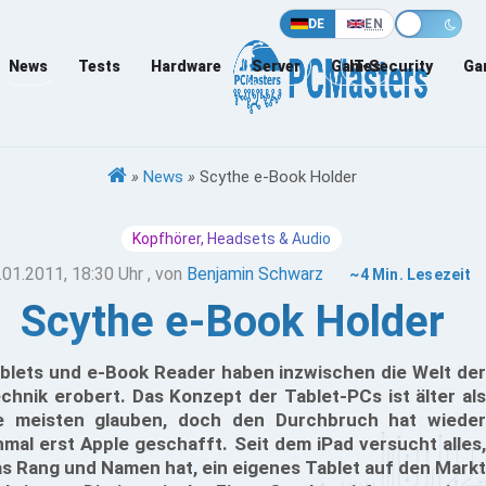
DE
EN
News
Tests
Hardware
Server
Games
IT-Security
Ga
»
News
»
Scythe e-Book Holder
Kopfhörer, Headsets & Audio
.01.2011, 18:30 Uhr
, von
Benjamin Schwarz
~4 Min. Lesezeit
Scythe e-Book Holder
blets und e-Book Reader haben inzwischen die Welt der
chnik erobert. Das Konzept der Tablet-PCs ist älter als
e meisten glauben, doch den Durchbruch hat wieder
nmal erst Apple geschafft. Seit dem iPad versucht alles,
s Rang und Namen hat, ein eigenes Tablet auf den Markt