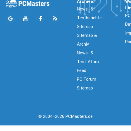
Archive:
We
Li
News- &
PC
Testberichte
Da
Sitemap
Im
Sitemap &
Pa
Archiv
News- &
Test-Atom-
Feed
PC Forum
Sitemap
© 2004–2026 PCMasters.de