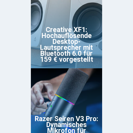
Creative XF1:
Hochauflösende
Desktop-
Lautsprecher mit
Bluetooth 6.0 für
159 € vorgestellt
Razer Seiren V3 Pro:
Dynamisches
Mikrofon für