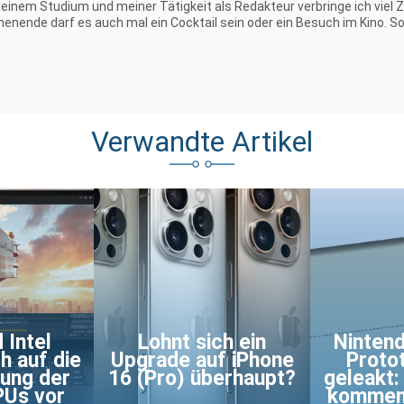
inem Studium und meiner Tätigkeit als Redakteur verbringe ich viel Ze
nende darf es auch mal ein Cocktail sein oder ein Besuch im Kino. Sofe
Verwandte Artikel
 Intel
Lohnt sich ein
Nintend
h auf die
Upgrade auf iPhone
Protot
rung der
16 (Pro) überhaupt?
geleakt:
PUs vor
kommen