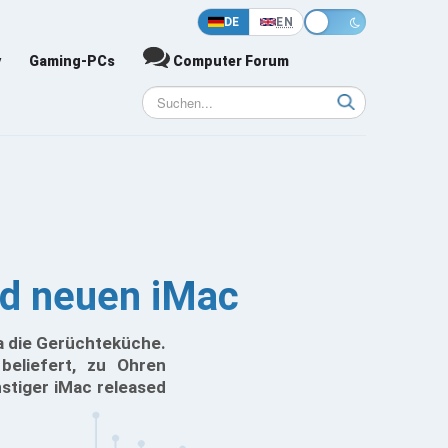
DE
EN
y
Gaming-PCs
Computer Forum
d neuen iMac
a die Gerüchteküche.
beliefert, zu Ohren
stiger iMac released