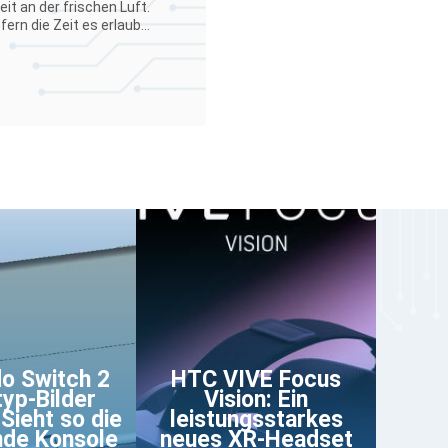
it an der frischen Luft.
rn die Zeit es erlaub...
o Switch 2
HTC VIVE Focus
yp-Bilder
Vision: Ein
 Sieht so die
leistungsstarkes
de Konsole
neues XR-Headset