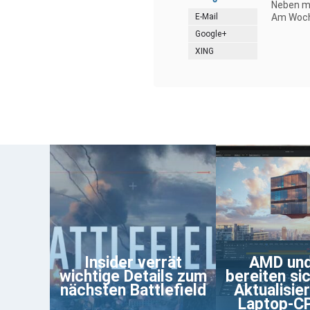
Neben me
E-Mail
Am Woche
Google+
XING
Insider verrät
AMD und
wichtige Details zum
bereiten sic
nächsten Battlefield
Aktualisie
Laptop-C