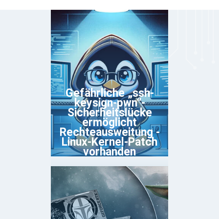
Gefährliche „ssh-
keysign-pwn“-
Sicherheitslücke
ermöglicht
Rechteausweitung -
Linux-Kernel-Patch
vorhanden