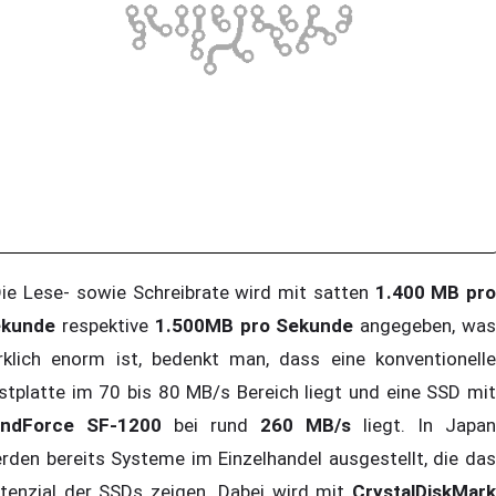
e Lese- sowie Schreibrate wird mit satten
1.400 MB pr
ekunde
respektive
1.500MB pro Sekunde
angegeben, wa
rklich enorm ist, bedenkt man, dass eine konventionelle
stplatte im 70 bis 80 MB/s Bereich liegt und eine SSD mit
ndForce SF-1200
bei rund
260 MB/s
liegt. In Japan
rden bereits Systeme im Einzelhandel ausgestellt, die das
tenzial der SSDs zeigen. Dabei wird mit
CrystalDiskMark