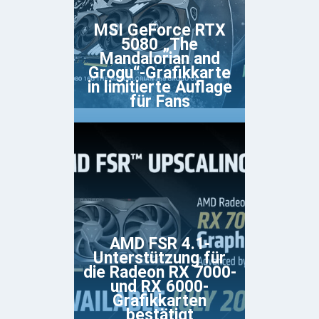
MSI GeForce RTX
5080 „The
Mandalorian and
Grogu“-Grafikkarte
in limitierte Auflage
für Fans
AMD FSR 4.1-
Unterstützung für
die Radeon RX 7000-
und RX 6000-
Grafikkarten
bestätigt