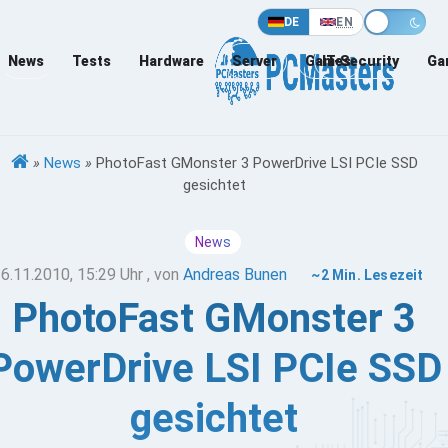
DE
EN
News
Tests
Hardware
Server
Games
IT-Security
Ga
»
News
»
PhotoFast GMonster 3 PowerDrive LSI PCIe SSD
gesichtet
News
6.11.2010, 15:29 Uhr
, von
Andreas Bunen
~2 Min. Lesezeit
PhotoFast GMonster 3
PowerDrive LSI PCIe SSD
gesichtet