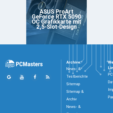
ASUS ProArt
GeForce RTX 5090
OC Grafikkarte mit
2,5-Slot-Design
Archive:
We
Li
News- &
PC
Testberichte
Da
Sitemap
Im
Sitemap &
Pa
Archiv
News- &