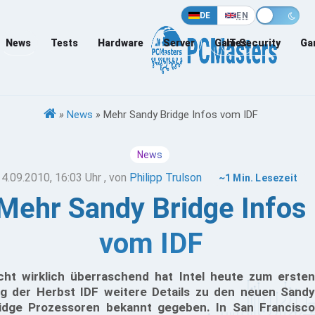
DE
EN
News
Tests
Hardware
Server
Games
IT-Security
Ga
»
News
»
Mehr Sandy Bridge Infos vom IDF
News
14.09.2010, 16:03 Uhr
, von
Philipp Trulson
~1 Min. Lesezeit
Mehr Sandy Bridge Infos
vom IDF
cht wirklich überraschend hat Intel heute zum ersten
g der Herbst IDF weitere Details zu den neuen Sandy
idge Prozessoren bekannt gegeben. In San Francisco