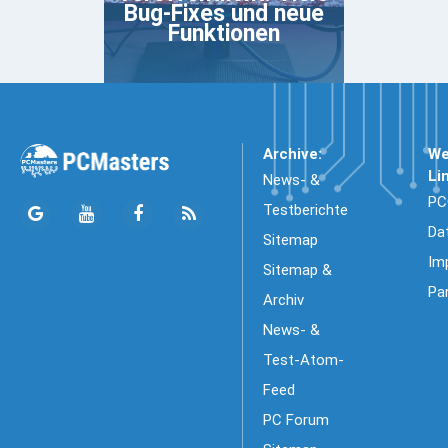
Bug-Fixes und neue
Funktionen
Archive:
We
Li
News- &
PC
Testberichte
Da
Sitemap
Im
Sitemap &
Pa
Archiv
News- &
Test-Atom-
Feed
PC Forum