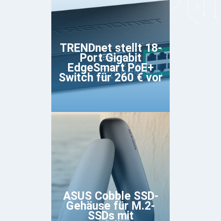
TRENDnet stellt 18-
Port Gigabit
EdgeSmart PoE+
Switch für 260 € vor
ASUS Cobble SSD-
Gehäuse für M.2-
SSDs mit