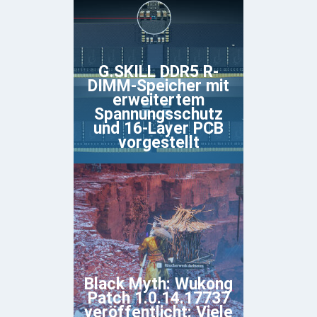
G.SKILL DDR5 R-
DIMM-Speicher mit
erweitertem
Spannungsschutz
und 16-Layer PCB
vorgestellt
Black Myth: Wukong
Patch 1.0.14.17737
veröffentlicht: Viele