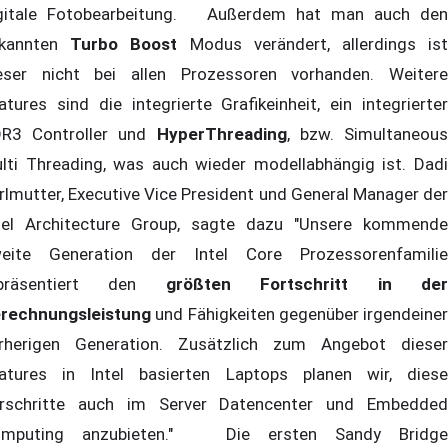
gitale Fotobearbeitung. Außerdem hat man auch den
ekannten
Turbo Boost
Modus verändert, allerdings is
eser nicht bei allen Prozessoren vorhanden. Weitere
atures sind die integrierte Grafikeinheit, ein integrierter
R3 Controller und
HyperThreading
, bzw. Simultaneou
lti Threading, was auch wieder modellabhängig ist. Dadi
rlmutter, Executive Vice President und General Manager der
tel Architecture Group, sagte dazu "Unsere kommende
eite Generation der Intel Core Prozessorenfamilie
epräsentiert den
größten Fortschritt in de
rechnungsleistung
und Fähigkeiten gegenüber irgendeiner
rherigen Generation. Zusätzlich zum Angebot dieser
atures in Intel basierten Laptops planen wir, diese
rschritte auch im Server Datencenter und Embedded
omputing anzubieten." Die ersten Sandy Bridge