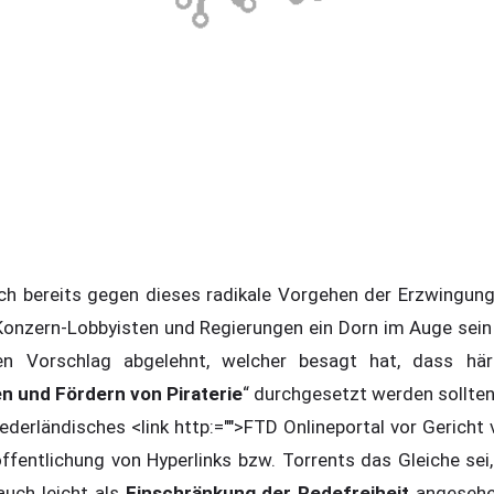
ch bereits gegen dieses radikale Vorgehen der Erzwingun
onzern-Lobbyisten und Regierungen ein Dorn im Auge sein 
en Vorschlag abgelehnt, welcher besagt hat, dass här
 und Fördern von Piraterie
“ durchgesetzt werden sollte
iederländisches <link http:="">FTD Onlineportal vor Gericht 
ffentlichung von Hyperlinks bzw. Torrents das Gleiche sei,
auch leicht als
Einschränkung der Redefreiheit
angeseh