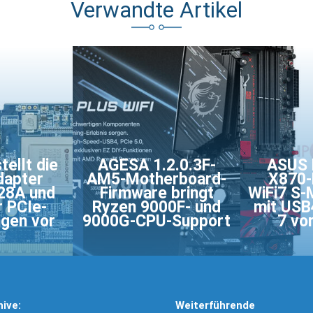
Verwandte Artikel
tellt die
AGESA 1.2.0.3F-
ASUS 
apter
AM5-Motherboard-
X870-
28A und
Firmware bringt
WiFi7 S-
r PCIe-
Ryzen 9000F- und
mit USB
ngen vor
9000G-CPU-Support
7 vo
hive:
Weiterführende