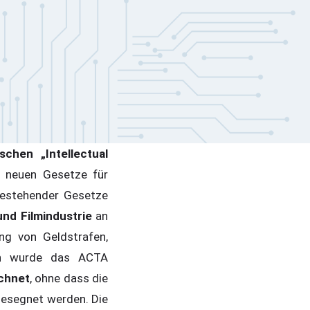
ischen „Intellectual
e neuen Gesetze für
bestehender Gesetze
nd Filmindustrie
an
g von Geldstrafen,
aten wurde das ACTA
chnet
, ohne dass die
gesegnet werden. Die