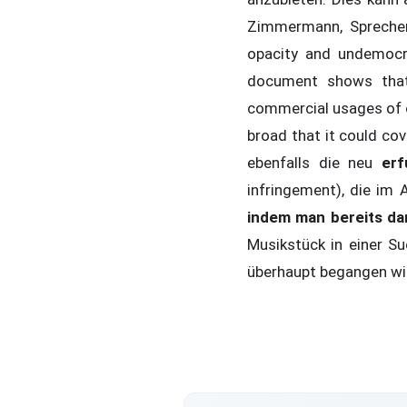
Zimmermann, Sprecher
opacity and undemocra
document shows that
commercial usages of co
broad that it could cov
ebenfalls die neu
er
infringement), die im
indem man bereits da
Musikstück in einer S
überhaupt begangen wi