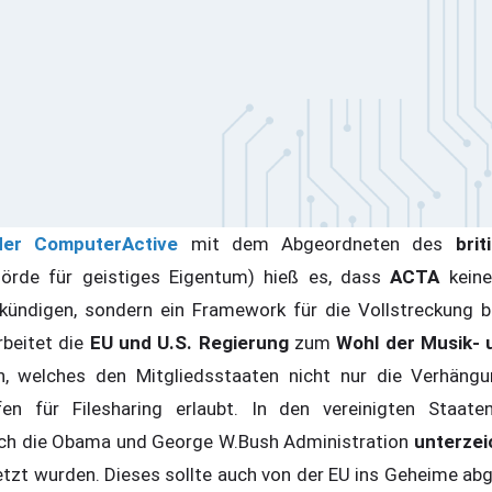
der ComputerActive
mit dem Abgeordneten des
brit
örde für geistiges Eigentum) hieß es, dass
ACTA
kein
kündigen, sondern ein Framework für die Vollstreckung 
arbeitet die
EU und U.S. Regierung
zum
Wohl der Musik- u
elches den Mitgliedsstaaten nicht nur die Verhängun
afen für Filesharing erlaubt. In den vereinigten Sta
ch die Obama und George W.Bush Administration
unterzei
etzt wurden. Dieses sollte auch von der EU ins Geheime ab