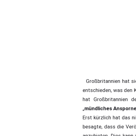
Großbritannien hat si
entschieden, was den K
hat Großbritannien d
„
mündliches Anspornen
Erst kürzlich hat das n
besagte, dass die Verö
anzubieten. Dies kann 