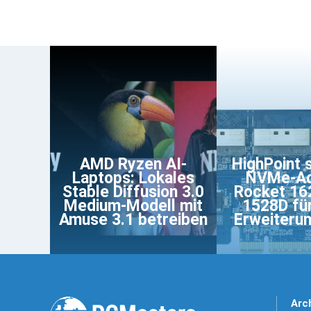
AMD Ryzen AI-
HighPoint s
Laptops: Lokales
NVMe-Ad
Stable Diffusion 3.0
Rocket 16
Medium-Modell mit
1528D fü
Amuse 3.1 betreiben
Erweiteru
Arc