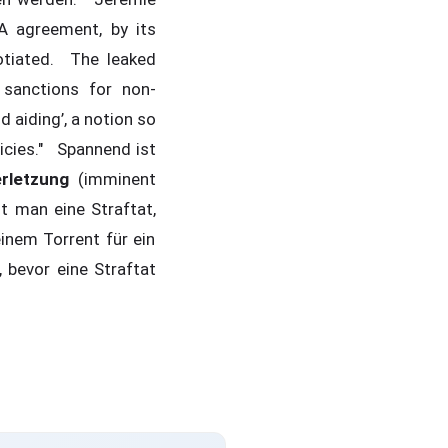
 agreement, by its
otiated. The leaked
sanctions for non-
 aiding’, a notion so
licies." Spannend ist
erletzung
(imminent
 man eine Straftat,
einem Torrent für ein
 bevor eine Straftat