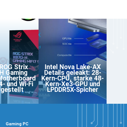
ROG Strix
Intel Nova Lake-AX
H Gaming
Details geleakt: 28-
Motherboard
Kern-CPU, starke 48-
4- und Wi-Fi
Kern-Xe3-GPU und
rgestellt
LPDDR5X-Spicher
Gaming PC