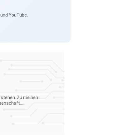
s und YouTube.
verstehen. Zu meinen
enschaft....