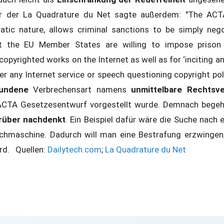
 der La Quadrature du Net sagte außerdem: "The ACTA
tic nature, allows criminal sanctions to be simply neg
 the EU Member States are willing to impose prison 
pyrighted works on the Internet as well as for ‘inciting and
er any Internet service or speech questioning copyright po
fundene
Verbrechensart namens
unmittelbare Rechtsv
 ACTA Gesetzesentwurf vorgestellt wurde. Demnach begeht
rüber nachdenkt
. Ein Beispiel dafür wäre die Suche nach 
uchmaschine. Dadurch will man eine Bestrafung erzwingen,
rd. Quellen:
Dailytech.com
;
La Quadrature du Net