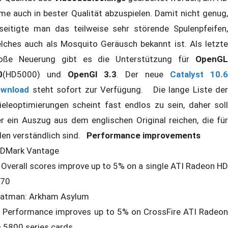
lme auch in bester Qualität abzuspielen. Damit nicht genug,
seitigte man das teilweise sehr störende Spulenpfeifen,
lches auch als Mosquito Geräusch bekannt ist. Als letzte
oße Neuerung gibt es die Unterstützung für
OpenGL
0
(HD5000) und
OpenGl 3.3
. Der neue
Catalyst 10.6
wnload
steht sofort zur Verfügung. Die lange Liste der
ieleoptimierungen scheint fast endlos zu sein, daher soll
er ein Auszug aus dem englischen Original reichen, die für
den verständlich sind.
Performance improvements
3DMark Vantage
Overall scores improve up to 5% on a single ATI Radeon HD
70
Batman: Arkham Asylum
Performance improves up to 5% on CrossFire ATI Radeon
 5800 series cards