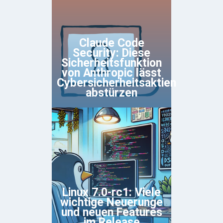
Claude Code
Security: Diese
Sicherheitsfunktion
von Anthropic lässt
Cybersicherheitsaktien
abstürzen
Linux 7.0-rc1: Viele
wichtige Neuerunge
und neuen Features
im Release