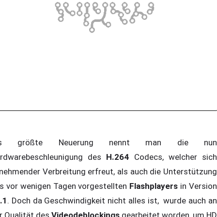
ls größte Neuerung nennt man die nun
rdwarebeschleunigung des
H.264
Codecs, welcher sic
nehmender Verbreitung erfreut, als auch die Unterstützung
s vor wenigen Tagen vorgestellten
Flashplayers
in Versio
.1
. Doch da Geschwindigkeit nicht alles ist, wurde auch an
r Qualität des
Videodeblockings
gearbeitet worden, um HD