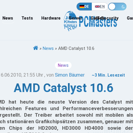
DE
EN
News
Tests
Hardware
Server
Games
IT-Security
Ga
»
News
»
AMD Catalyst 10.6
News
16.06.2010, 21:55 Uhr
, von
Simon Bäumer
~3 Min. Lesezeit
AMD Catalyst 10.6
D hat heute die neuste Version des Catalyst mit
hlreichen Features und Performanceverbesserungen
rgestellt. Der Treiber arbeitet sowohl mit mobilen als
ch stationären Grafikchipsätzen zusammen, genauer mit
len Chips der HD2000, HD3000 HD4000 sowie der