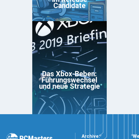
Candidate
Das Xbox-Beben:
Führungswechsel
und neue Strategie
Archive:
We