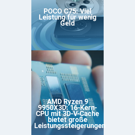
POCO C75: Viel
Leistung für wenig
Geld
AMD Ryzen 9
9950X3D: 16-Kern-
CPU mit 3D-V-Cache
bietet große
Leistungssteigerungen