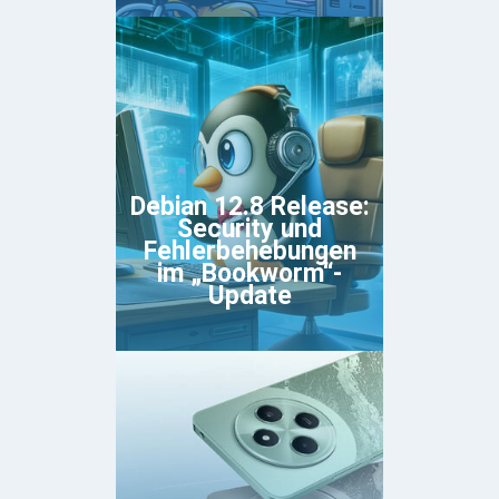
Debian 12.8 Release:
Security und
Fehlerbehebungen
im „Bookworm“-
Update