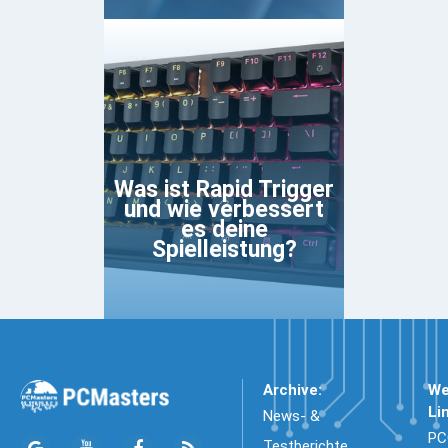
Was ist Rapid Trigger
und wie verbessert
es deine
Spielleistung?
Archive:
We
Li
News- &
PC
Testberichte