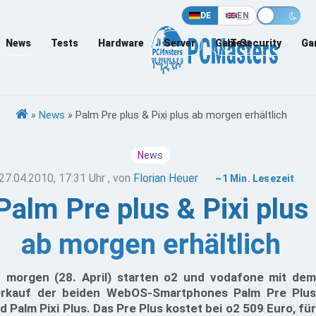
DE
EN
News
Tests
Hardware
Server
Games
IT-Security
Ga
»
News
»
Palm Pre plus & Pixi plus ab morgen erhältlich
News
27.04.2010, 17:31 Uhr
, von
Florian Heuer
~1 Min. Lesezeit
Palm Pre plus & Pixi plus
ab morgen erhältlich
 morgen (28. April) starten o2 und vodafone mit dem
rkauf der beiden WebOS-Smartphones Palm Pre Plus
d Palm Pixi Plus. Das Pre Plus kostet bei o2 509 Euro, für