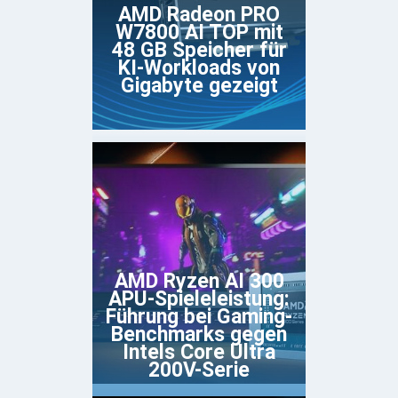
AMD Radeon PRO
W7800 AI TOP mit
48 GB Speicher für
KI-Workloads von
Gigabyte gezeigt
AMD Ryzen AI 300
APU-Spieleleistung:
Führung bei Gaming-
Benchmarks gegen
Intels Core Ultra
200V-Serie