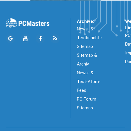
Archive:
We
Li
News- &
PC
Testberichte
Da
Sitemap
Im
Sitemap &
Pa
Archiv
News- &
Test-Atom-
Feed
PC Forum
Sitemap