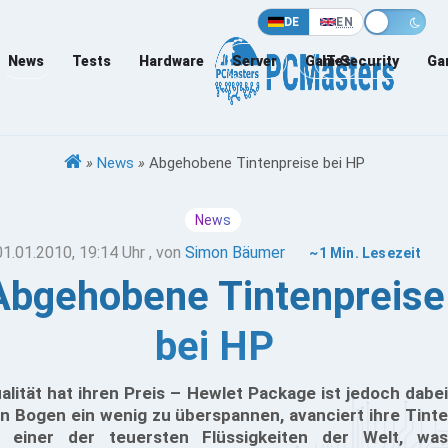
DE
EN
News
Tests
Hardware
Server
Games
IT-Security
Ga
»
News
»
Abgehobene Tintenpreise bei HP
News
01.01.2010, 19:14 Uhr
, von
Simon Bäumer
~1 Min. Lesezeit
Abgehobene Tintenpreise
bei HP
alität hat ihren Preis – Hewlet Package ist jedoch dabei
n Bogen ein wenig zu überspannen, avanciert ihre Tinte
 einer der teuersten Flüssigkeiten der Welt, was