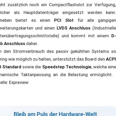
eht zusätzlich noch ein Compactflashslot zur Verfügung,
lcher als Hauptdatenträger eingesetzt werden kann.
neben bietet es einen
PCI Slot
für alle gängigen
weiterungskarten und einen
LVDS Anschluss
(Industriell
tenübertragungsschnittstelle) und kommt mit einem
D-
b Anschluss
daher.
 den Stromverbrauch des passiv gekühlten Systems so
ring wie möglich zu halten, unterstützt das Board den
ACP
0 Standard
sowie die
Speedstep Technologie
, welche ein
namische Taktanpassung an die Belastung ermöglicht.
elle: Expreview
Bleib am Puls der Hardware-Welt