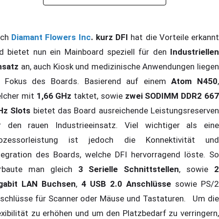
ch
Diamant Flowers Inc
. kurz DFI
hat die Vorteile erkann
d bietet nun ein Mainboard speziell für den
Industriellen
nsatz
an, auch Kiosk und medizinische Anwendungen liegen
 Fokus des Boards. Basierend auf einem
Atom N450
,
lcher mit
1,66 GHz
taktet, sowie
zwei SODIMM DDR2 66
z Slots
bietet das Board ausreichende Leistungsreserve
r den rauen Industrieeinsatz. Viel wichtiger als eine
ozessorleistung ist jedoch die Konnektivität und
tegration des Boards, welche DFI hervorragend löste. So
rbaute man gleich
3 Serielle Schnittstellen
, sowie
gabit LAN Buchsen
,
4 USB 2.0 Anschlüsse
sowie PS/2
schlüsse für Scanner oder Mäuse und Tastaturen. Um die
exibilität zu erhöhen und um den Platzbedarf zu verringern,