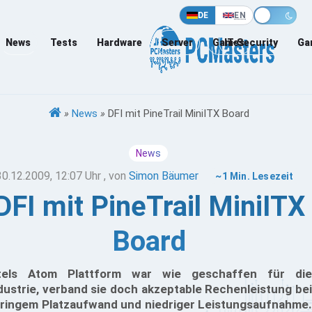
DE
EN
News
Tests
Hardware
Server
Games
IT-Security
Ga
»
News
»
DFI mit PineTrail MiniITX Board
News
30.12.2009, 12:07 Uhr
, von
Simon Bäumer
~1 Min. Lesezeit
DFI mit PineTrail MiniITX
Board
tels Atom Plattform war wie geschaffen für die
dustrie, verband sie doch akzeptable Rechenleistung bei
ringem Platzaufwand und niedriger Leistungsaufnahme.