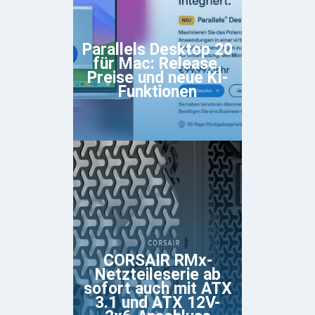
Parallels Desktop 20
für Mac: Release,
Preise und neue KI-
Funktionen
CORSAIR RMx-
Netzteileserie ab
sofort auch mit ATX
3.1 und ATX 12V-