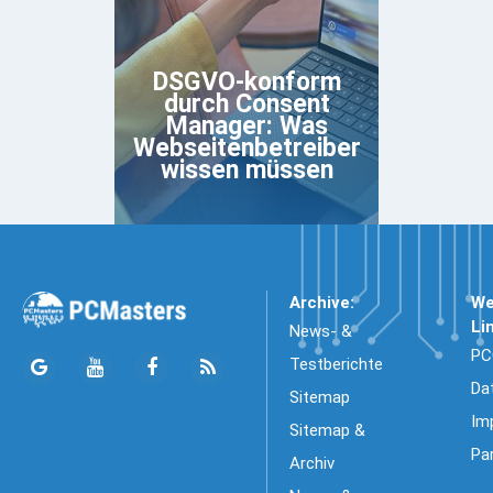
DSGVO-konform
durch Consent
Manager: Was
Webseitenbetreiber
wissen müssen
Archive:
We
Li
News- &
PC
Testberichte
Da
Sitemap
Im
Sitemap &
Pa
Archiv