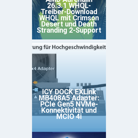
26.3.1 WHQL-
Treiber-Download
WHQL mit Crimson
Desert und Death
Stranding 2-Support
ICY DOCK EXLink
MB408A5 Adapter:
PCIe Gen5 NVMe-
Konnektivität und
MCIO 4i