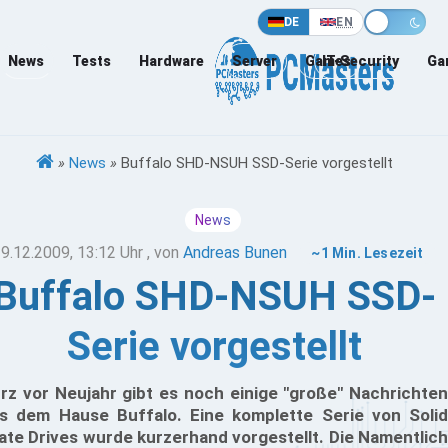
DE
EN
News
Tests
Hardware
Server
Games
IT-Security
Ga
»
News
»
Buffalo SHD-NSUH SSD-Serie vorgestellt
News
9.12.2009, 13:12 Uhr
, von
Andreas Bunen
~1 Min. Lesezeit
Buffalo SHD-NSUH SSD-
Serie vorgestellt
rz vor Neujahr gibt es noch einige "große" Nachrichten
s dem Hause Buffalo. Eine komplette Serie von Solid
ate Drives wurde kurzerhand vorgestellt. Die Namentlich