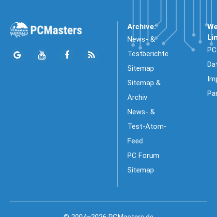
Archive:
We
Li
News- &
PC
Testberichte
Da
Sitemap
Im
Sitemap &
Pa
Archiv
News- &
Test-Atom-
Feed
PC Forum
Sitemap
© 2004–2026 PCMasters.de