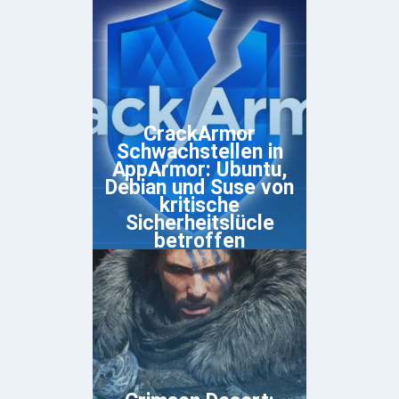
CrackArmor
Schwachstellen in
AppArmor: Ubuntu,
Debian und Suse von
kritische
Sicherheitslücle
betroffen