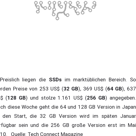
eislich liegen die
SSDs
im marktüblichen Bereich. S
rden Preise von 253 US$ (
32 GB
), 369 US$ (
64 GB
), 63
$ (
128 GB
) und stolze 1.161 US$ (
256 GB
) angegeben
ch diese Woche geht die 64 und 128 GB Version in Japan
 den Start, die 32 GB Version wird im späten Januar
rfügbar sein und die 256 GB große Version erst im Mai
10. Quelle: Tech Connect Magazine