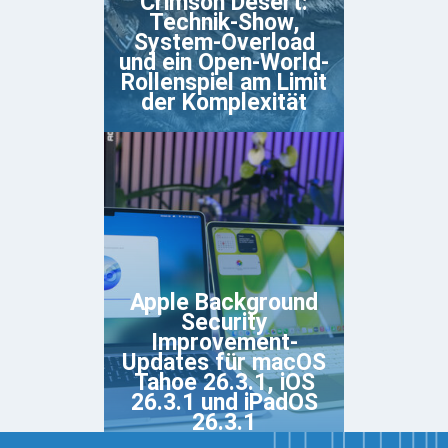
Crimson Desert:
Technik-Show,
System-Overload
und ein Open-World-
Rollenspiel am Limit
der Komplexität
Apple Background
Security
Improvement-
Updates für macOS
Tahoe 26.3.1, iOS
26.3.1 und iPadOS
26.3.1