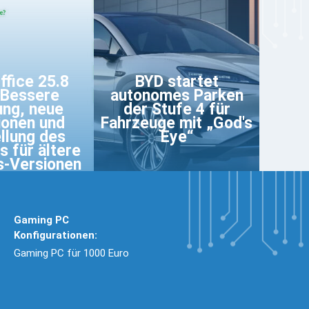
ffice 25.8
BYD startet
 Bessere
autonomes Parken
ung, neue
der Stufe 4 für
ionen und
Fahrzeuge mit „God's
ellung des
Eye“
s für ältere
-Versionen
Gaming PC
Konfigurationen:
Gaming PC für 1000 Euro