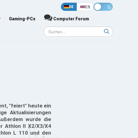
DE
EN
y
Gaming-PCs
Computer Forum
t, "feiert" heute ein
ge Aktualisierungen
 Außerdem wurde die
 Athlon II X2/X3/X4
thlon L 110 und den