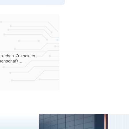
verstehen. Zu meinen
enschaft....