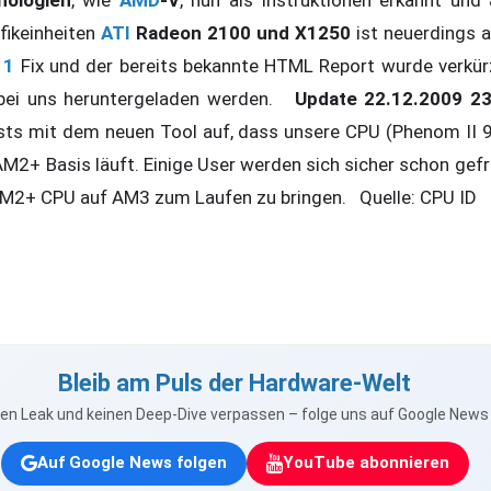
nologien
, wie
AMD
-V
, nun als Instruktionen erkannt und 
fikeinheiten
ATI
Radeon 2100 und X1250
ist neuerdings 
11
Fix und der bereits bekannte HTML Report wurde verkür
 bei uns heruntergeladen werden.
Update 22.12.2009 23
sts mit dem neuen Tool auf, dass unsere CPU (Phenom II 
M2+ Basis läuft. Einige User werden sich sicher schon gefr
AM2+ CPU auf AM3 zum Laufen zu bringen. Quelle: CPU ID
Bleib am Puls der Hardware-Welt
nen Leak und keinen Deep-Dive verpassen – folge uns auf Google New
Auf Google News folgen
YouTube abonnieren