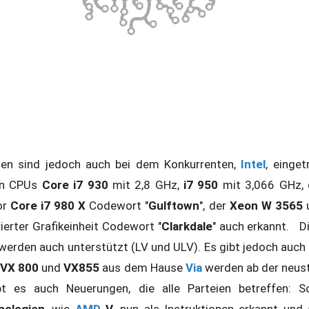
n sind jedoch auch bei dem Konkurrenten,
Intel
, einge
en CPUs
Core i7 930
mit 2,8 GHz,
i7 950
mit 3,066 GHz, d
or
Core i7 980 X
Codewort "
Gulftown
", der
Xeon W 3565
ierter Grafikeinheit Codewort "
Clarkdale
" auch erkannt. D
 werden auch unterstützt (LV und ULV). Es gibt jedoch auch
VX 800
und
VX855
aus dem Hause
Via
werden ab der neust
ibt es auch Neuerungen, die alle Parteien betreffen: