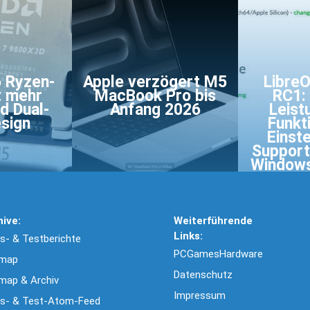
 Ryzen-
Apple verzögert M5
LibreO
t mehr
MacBook Pro bis
RC1:
d Dual-
Anfang 2026
Leist
sign
Funkt
Einst
Support
Windows
hive:
Weiterführende
Links:
- & Testberichte
PCGamesHardware
emap
Datenschutz
map & Archiv
Impressum
s- & Test-Atom-Feed