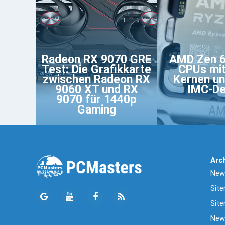
Radeon RX 9070 GRE
AMD Zen 6
Test: Die Grafikkarte
CPUs mi
zwischen Radeon RX
Kernen un
9060 XT und RX
IMC-De
9070 für 1440p
Gaming
Arc
News
Sit
Site
New