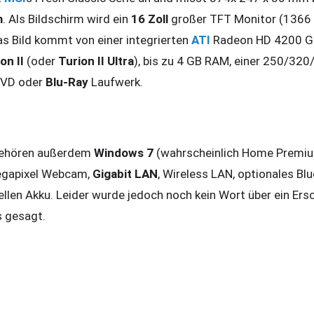
m
. Als Bildschirm wird ein
16 Zoll
großer TFT Monitor (1366 
as Bild kommt von einer integrierten
ATI
Radeon HD 4200 Gra
on II
(oder
Turion II Ultra
), bis zu 4 GB RAM, einer 250/32
DVD oder
Blu-Ray
Laufwerk.
gehören außerdem
Windows 7
(wahrscheinlich Home Premium
Megapixel Webcam,
Gigabit LAN
, Wireless LAN, optionales Bl
llen Akku. Leider wurde jedoch noch kein Wort über ein E
s gesagt.