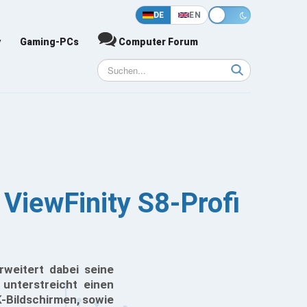
DE
EN
y
Gaming-PCs
Computer Forum
iewFinity S8-Profi
weitert dabei seine
 unterstreicht einen
-Bildschirmen, sowie