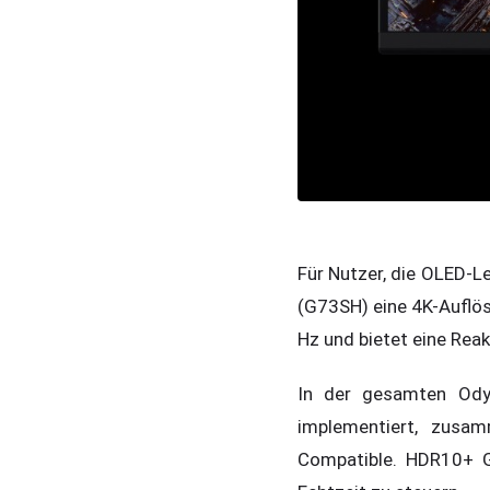
Für Nutzer, die OLED-L
(G73SH) eine 4K-Auflös
Hz und bietet eine Reak
In der gesamten Odys
implementiert, zus
Compatible. HDR10+ GA