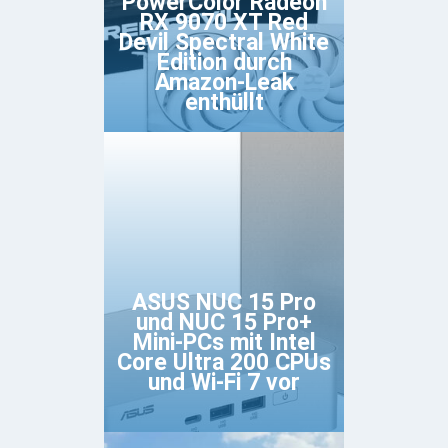
PowerColor Radeon
RX 9070 XT Red
Devil Spectral White
Edition durch
Amazon-Leak
enthüllt
ASUS NUC 15 Pro
und NUC 15 Pro+
Mini-PCs mit Intel
Core Ultra 200 CPUs
und Wi-Fi 7 vor