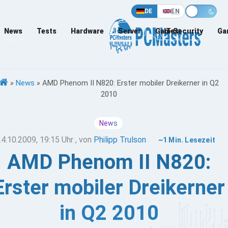
DE
EN
News
Tests
Hardware
Server
Games
IT-Security
Ga
»
News
»
AMD Phenom II N820: Erster mobiler Dreikerner in Q2
2010
News
24.10.2009, 19:15 Uhr
, von
Philipp Trulson
~1 Min. Lesezeit
AMD Phenom II N820:
Erster mobiler Dreikerner
in Q2 2010