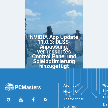
NVIDIA App Update
11.0.3: DLSS-
Anpassung,
verbessertes
Control Panel und
Spieloptimierung
hinzugefügt
Archive:
We
Li
News- &
PC
Testberichte
Da
Sitemap