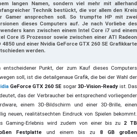
nem langen Namen, sondern viel mehr mit allerhand
fangreicher Technik bestückt, die vor allem den Kreis
r Gamer ansprechen soll. So trumpfte HP mit zwei
rsionen dieses Computers auf. Je nach Vorliebe des
wenders kann zwischen einem Intel Core i7 und einem
tel Core i5 Prozessor sowie zwischen einer ATI Radeon
 4850 und einer Nvidia GeForce GTX 260 SE Grafikkarte
tschieden werden.
n entscheidener Punkt, der zum Kauf dieses Computers
wegen soll, ist die detailgenaue Grafik, die bei der Wahl der
idia
GeForce GTX 260 SE
sogar
3D-Vision-Ready
ist. Das
deutet, das der Verbraucher bei entsprechend vorliegender
rdware, einem 3D-Bildschirm und einer 3D-Brille, einen
llig neuen, realitätsechten Eindruck von Spielen bekommt.
s Gaming-Erlebnis wird zudem von einer bis zu
2 T
oßen Festplatte
und einem bis zu
8 GB großen