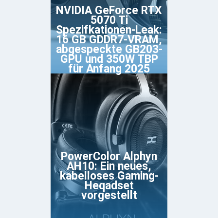
NVIDIA GeForce RTX
5070 Ti
Spezifkationen-Leak:
16 GB GDDR7-VRAM,
abgespeckte GB203-
GPU und 350W TBP
für Anfang 2025
PowerColor Alphyn
AH10: Ein neues,
kabelloses Gaming-
Heqadset
vorgestellt