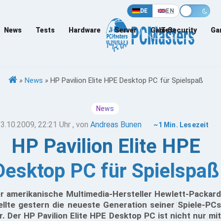
DE
EN
News
Tests
Hardware
Server
Games
IT-Security
Ga
»
News
»
HP Pavilion Elite HPE Desktop PC für Spielspaß
News
3.10.2009, 22:21 Uhr
, von
Andreas Bunen
~1 Min. Lesezeit
HP Pavilion Elite HPE
Desktop PC für Spielspaß
r amerikanische Multimedia-Hersteller Hewlett-Packard
ellte gestern die neueste Generation seiner Spiele-PCs
r. Der HP Pavilion Elite HPE Desktop PC ist nicht nur mit